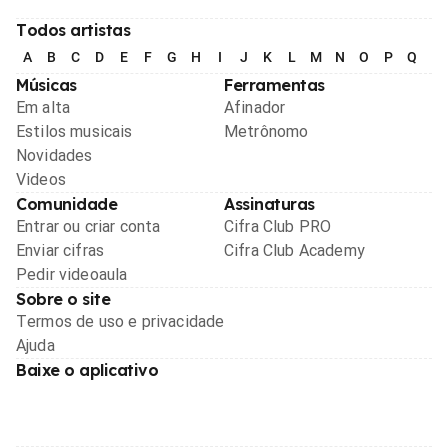
Todos artistas
A
B
C
D
E
F
G
H
I
J
K
L
M
N
O
P
Q
R
Músicas
Ferramentas
Em alta
Afinador
Estilos musicais
Metrônomo
Novidades
Videos
Comunidade
Assinaturas
Entrar ou criar conta
Cifra Club PRO
Enviar cifras
Cifra Club Academy
Pedir videoaula
Sobre o site
Termos de uso e privacidade
Ajuda
Baixe o aplicativo