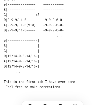
e|---------------    -----------

B|---------------    -----------

G|---------------x3  -----------

D|9-9-9/11-0-----    -9-9-9-0-0-

A|9-9-9/11-0(x10)    -9-9-9-0-0-

D|9-9-9/11-0-----    -9-9-9-0-0-

                            . . 

e|----------------| 

B|----------------| 

G|----------------| 

D|12/14-0-0-14/16-| 

A|12/14-0-0-14/16-| 

D|12/14-0-0-14/16-| 

This is the first tab I have ever done.
