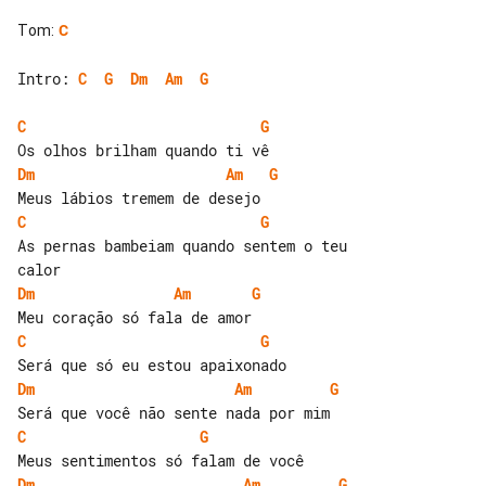
Tom
:
C
Intro: 
C
G
Dm
Am
G
C
G
Dm
Am
G
C
G
As pernas bambeiam quando sentem o teu 

Dm
Am
G
C
G
Dm
Am
G
C
G
Dm
Am
G