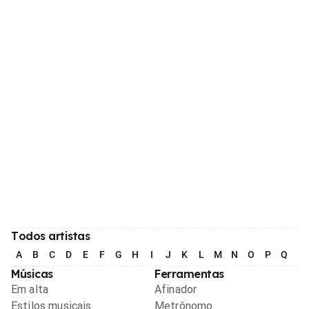
Todos artistas
A
B
C
D
E
F
G
H
I
J
K
L
M
N
O
P
Q
R
Músicas
Ferramentas
Em alta
Afinador
Estilos musicais
Metrônomo