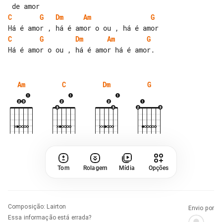
C
G
Dm
Am
G
C
G
Dm
Am
G
Am
C
Dm
G
Tom
Rolagem
Mídia
Opções
Composição
:
Lairton
Envio por
Essa informação está errada?