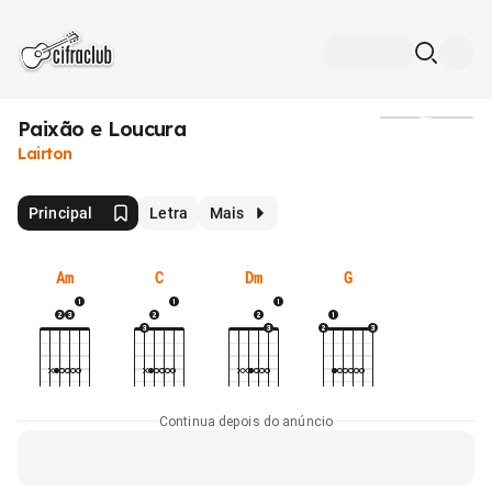
Paixão e Loucura
Mídia
Lairton
Principal
Letra
Mais
Am
C
Dm
G
Continua depois do anúncio