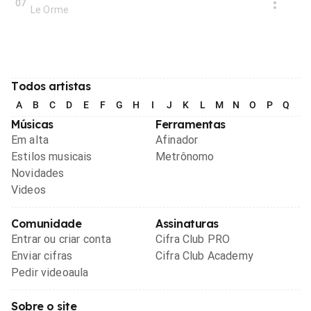
07
Le Orme
Todos artistas
A
B
C
D
E
F
G
H
I
J
K
L
M
N
O
P
Q
R
Músicas
Ferramentas
Em alta
Afinador
Estilos musicais
Metrônomo
Novidades
Videos
Comunidade
Assinaturas
Entrar ou criar conta
Cifra Club PRO
Enviar cifras
Cifra Club Academy
Pedir videoaula
Sobre o site