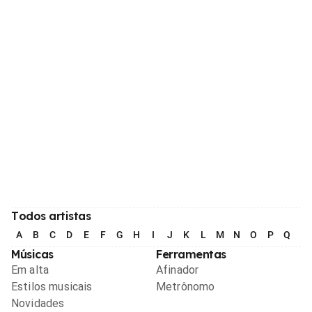
Todos artistas
A
B
C
D
E
F
G
H
I
J
K
L
M
N
O
P
Q
R
Músicas
Ferramentas
Em alta
Afinador
Estilos musicais
Metrônomo
Novidades