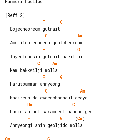
Nunmuri heulleo

F
G
C
Am
F
G
C
Am
F
G
C
Am
Dm
C
F
G
     (
Cm
)

  Annyeongi anin geoljido molla

Cm
G