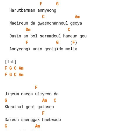
F
G
C
Am
Dm
C
F
G
     (
F
)

  Annyeongi anin geoljido molla

F
G
C
Am
F
G
C
Am
F
G
Am
C
F
G
Am