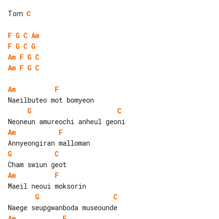
Tom
:
C
F
G
C
Am
F
G
C
G
Am
F
G
C
Am
F
G
C
Am
F
G
C
Am
F
G
C
Am
F
G
C
Am
F