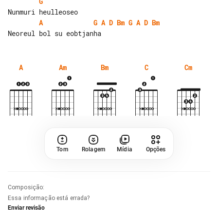
G
A
G
A
D
Bm
G
A
D
Bm
A
Am
Bm
C
Cm
Tom
Rolagem
Mídia
Opções
Composição
:
Essa informação está errada?
Enviar revisão