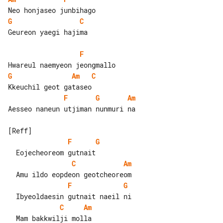
G
C
Geureon yaegi hajima

F
G
Am
C
F
G
Am
Aesseo naneun utjiman nunmuri na

F
G
C
Am
F
G
C
Am