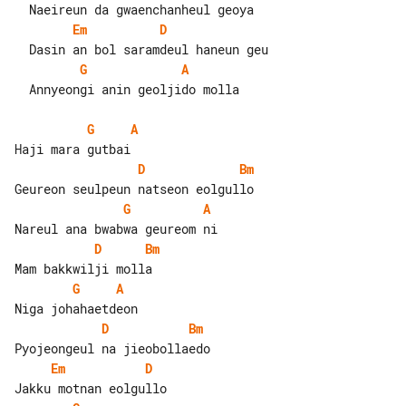
Em
D
G
A
  Annyeongi anin geoljido molla

G
A
D
Bm
G
A
D
Bm
G
A
D
Bm
Em
D