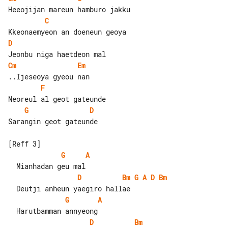
C
D
Cm
Em
F
G
D
Sarangin geot gateunde

G
A
D
Bm
G
A
D
Bm
G
A
D
Bm