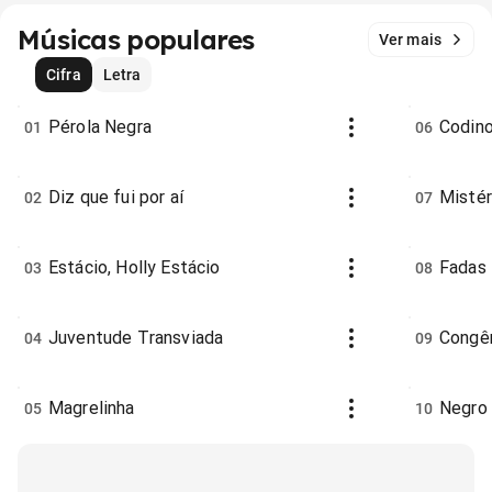
Músicas populares
Ver mais
Cifra
Letra
Pérola Negra
Codino
01
06
Diz que fui por aí
Mistér
02
07
Estácio, Holly Estácio
Fadas
03
08
Juventude Transviada
Congê
04
09
Magrelinha
Negro
05
10