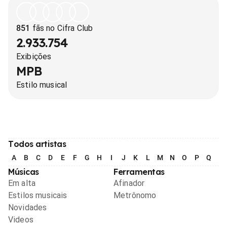
851
fãs no Cifra Club
2.933.754
Exibições
MPB
Estilo musical
Todos artistas
A
B
C
D
E
F
G
H
I
J
K
L
M
N
O
P
Q
R
Músicas
Ferramentas
Em alta
Afinador
Estilos musicais
Metrônomo
Novidades
Videos