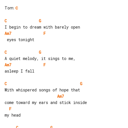
Tom
:
C
C
G
Am7
F
 eyes tonight

C
G
Am7
F
asleep I fall

C
G
Am7
F
my head

C
G