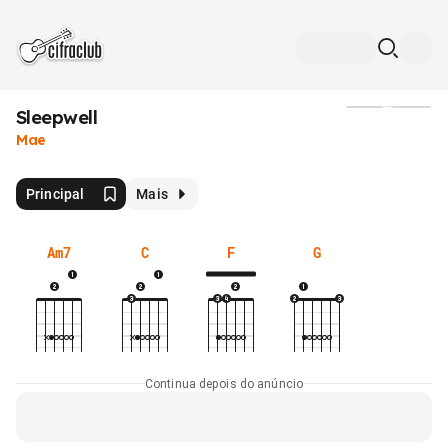
Sleepwell
Mídia
Mae
Principal
Mais
Am7
C
F
G
Continua depois do anúncio