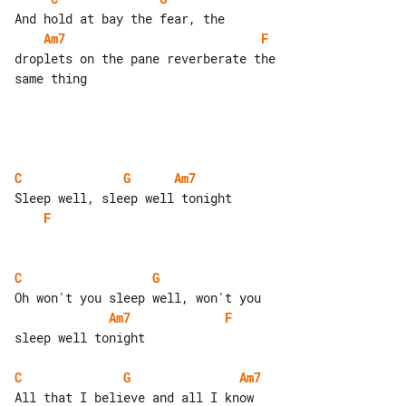
Am7
F
droplets on the pane reverberate the 

same thing

C
G
Am7
F
C
G
Am7
F
sleep well tonight

C
G
Am7