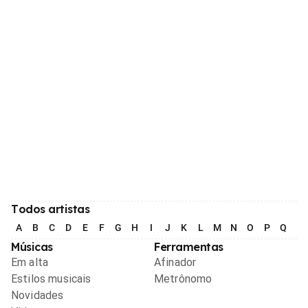
Todos artistas
A
B
C
D
E
F
G
H
I
J
K
L
M
N
O
P
Q
R
Músicas
Ferramentas
Em alta
Afinador
Estilos musicais
Metrônomo
Novidades