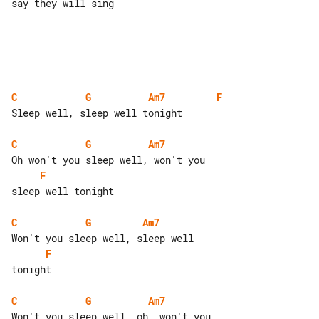
say they will sing

C
G
Am7
F
Sleep well, sleep well tonight

C
G
Am7
F
sleep well tonight

C
G
Am7
F
tonight

C
G
Am7