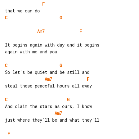
F
C
G
Am7
F
It begins again with day and it begins 

again with me and you

C
G
Am7
F
steal these peaceful hours all away

C
G
Am7
just where they'll be and what they'll

F