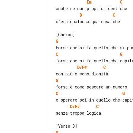
Em
G
D
C
c'era qualcosa qualcosa che

G
C
G
D/F#
C
G
C
G
D/F#
C
senza troppa logica

G