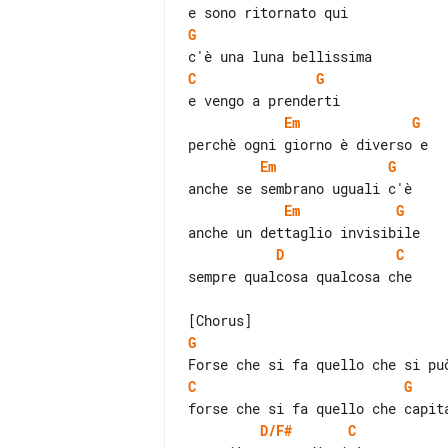
G
C
G
Em
G
Em
G
Em
G
D
C
sempre qualcosa qualcosa che

G
C
G
D/F#
C