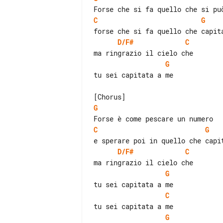
C
G
D/F#
C
G
tu sei capitata a me

G
C
G
D/F#
C
G
C
G