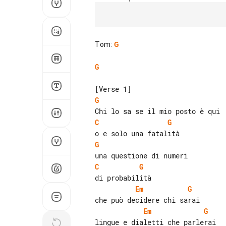
Tom
:
G
G
G
C
G
G
C
G
Em
G
Em
G