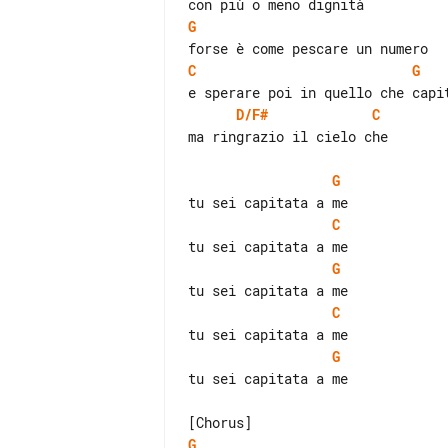
G
C
G
D/F#
C
ma ringrazio il cielo che

G
C
G
C
G
tu sei capitata a me

G