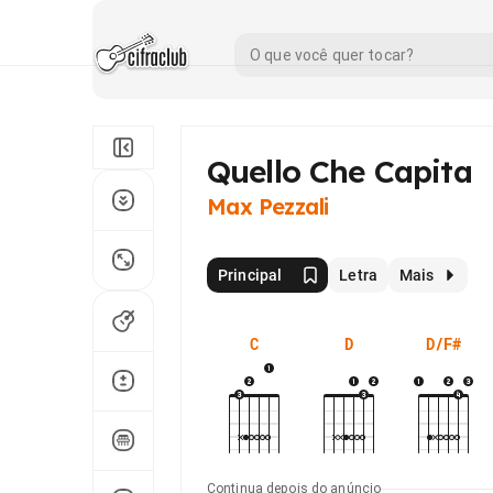
Quello Che Capita
Max Pezzali
Principal
Letra
Mais
C
D
D/F#
Continua depois do anúncio