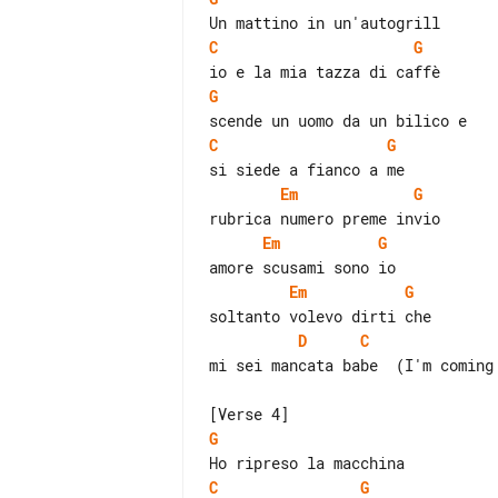
C
G
G
C
G
Em
G
Em
G
Em
G
D
C
mi sei mancata babe  (I'm coming 
G
C
G