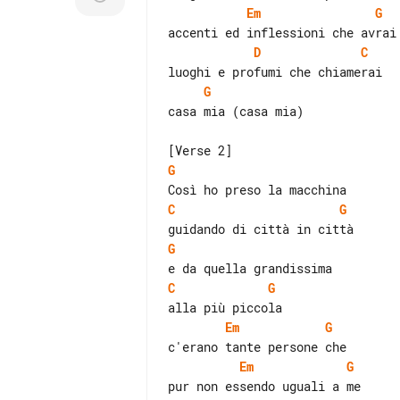
Em
G
D
C
G
casa mia (casa mia)

G
C
G
G
C
G
Em
G
Em
G