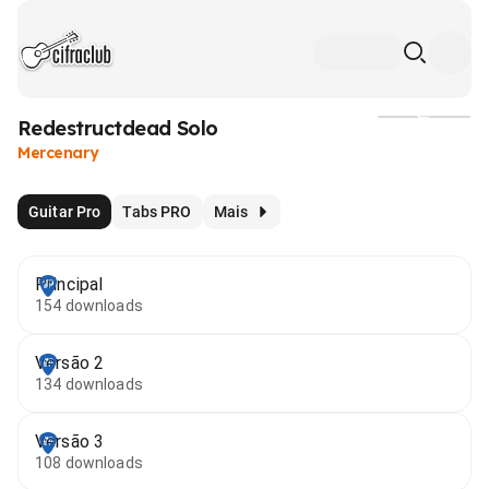
Redestructdead Solo
Mídia
Mercenary
Guitar Pro
Tabs PRO
Mais
Principal
154 downloads
Versão 2
134 downloads
Versão 3
108 downloads