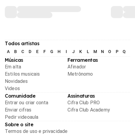
Todos artistas
A
B
C
D
E
F
G
H
I
J
K
L
M
N
O
P
Q
R
Músicas
Ferramentas
Em alta
Afinador
Estilos musicais
Metrônomo
Novidades
Videos
Comunidade
Assinaturas
Entrar ou criar conta
Cifra Club PRO
Enviar cifras
Cifra Club Academy
Pedir videoaula
Sobre o site
Termos de uso e privacidade