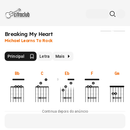
Breaking My Heart
Mídia
Michael Learns To Rock
Principal
Letra
Mais
Bb
C
Eb
F
Gm
3
Continua depois do anúncio