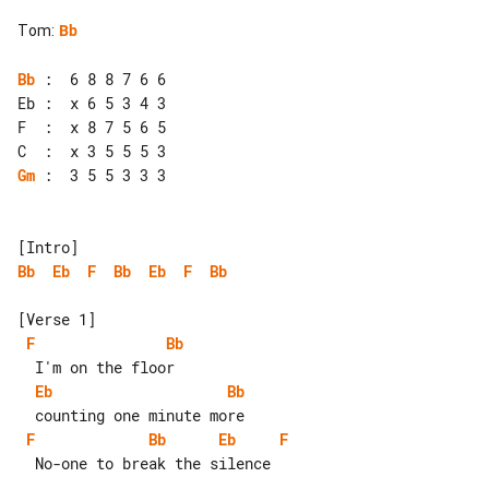
Tom
:
Bb
Bb
 :  6 8 8 7 6 6

Eb :  x 6 5 3 4 3

F  :  x 8 7 5 6 5

Gm
 :  3 5 5 3 3 3

Bb
Eb
F
Bb
Eb
F
Bb
F
Bb
Eb
Bb
F
Bb
Eb
F
  No-one to break the silence
