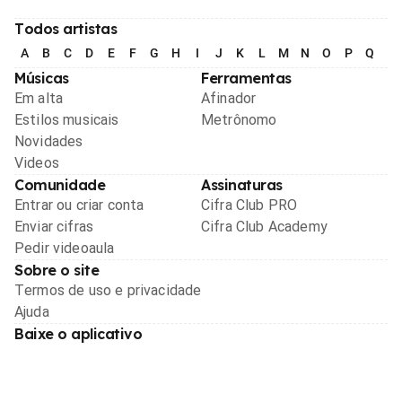
Todos artistas
A
B
C
D
E
F
G
H
I
J
K
L
M
N
O
P
Q
R
Músicas
Ferramentas
Em alta
Afinador
Estilos musicais
Metrônomo
Novidades
Videos
Comunidade
Assinaturas
Entrar ou criar conta
Cifra Club PRO
Enviar cifras
Cifra Club Academy
Pedir videoaula
Sobre o site
Termos de uso e privacidade
Ajuda
Baixe o aplicativo