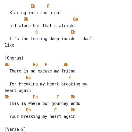
Eb
F
Bb
Gm
C
Eb
  It's the feeling deep inside I don't 

like

Bb
Eb
F
Bb
Eb
F
  for breaking my heart breaking my 

Bb
Eb
F
Bb
Eb
F
Bb
  Your breaking my heart again
