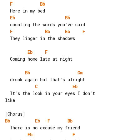
F
Bb
Eb
Bb
F
Bb
Eb
F
  They linger in the shadows

Eb
F
  Coming home late at night

Bb
Gm
C
Eb
  It's the look in your eyes I don't 

like

Bb
Eb
F
Bb
Eb
F