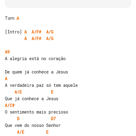
Tom
:
A
[Intro] 
A
A/F#
A/G
A
A/F#
A/G
A9
A alegria está no coração

A
A/E
E
A/C#
D
D7
A/E
E