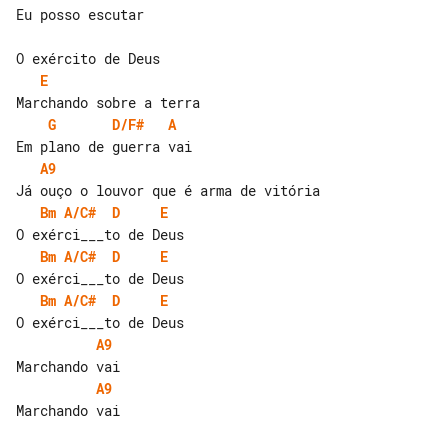
Eu posso escutar

E
G
D/F#
A
A9
Bm
A/C#
D
E
Bm
A/C#
D
E
Bm
A/C#
D
E
A9
A9
Marchando vai
