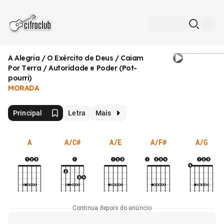
A Alegria / O Exército de Deus / Caiam
Por Terra / Autoridade e Poder (Pot-
pourri)
MORADA
Principal
Letra
Mais
A
A/C#
A/E
A/F#
A/G
Continua depois do anúncio