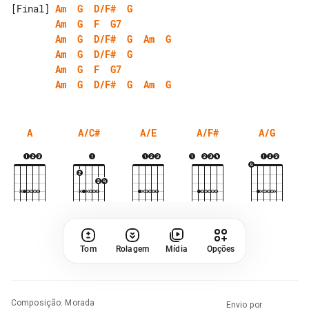
[Final] 
Am
G
D/F#
G
Am
G
F
G7
Am
G
D/F#
G
Am
G
Am
G
D/F#
G
Am
G
F
G7
Am
G
D/F#
G
Am
G
A
A/C#
A/E
A/F#
A/G
Tom
Rolagem
Mídia
Opções
Composição
:
Morada
Envio por