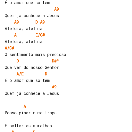
A9
A9
D
A9
A
E/G#
A/C#
D
D#º
A/E
D
A9
Quem já conhece a Jesus

A
Posso pisar numa tropa
