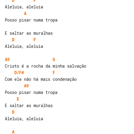
D
F
A
Posso pisar numa tropa

D
F
Aleluia, aleluia

A9
G
D/F#
F
A9
E
D
Aleluia, aleluia

A