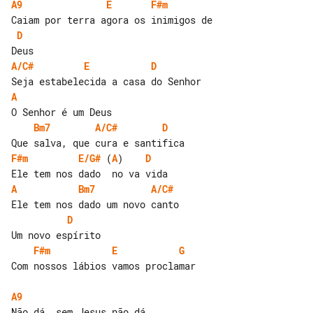
A9
E
F#m
D
A/C#
E
D
A
Bm7
A/C#
D
F#m
E/G#
 (
A
)    
D
A
Bm7
A/C#
D
F#m
E
G
Com nossos lábios vamos proclamar

A9