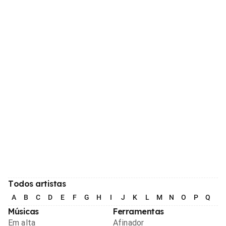
Todos artistas
A
B
C
D
E
F
G
H
I
J
K
L
M
N
O
P
Q
R
Músicas
Ferramentas
Em alta
Afinador