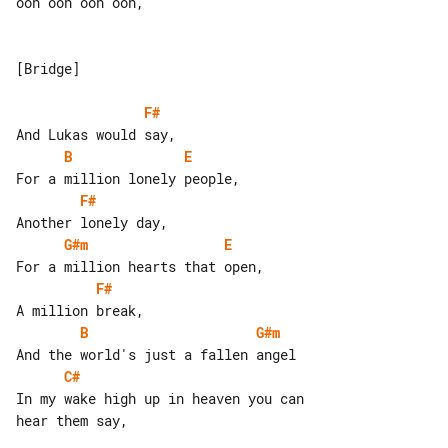
ooh ooh ooh ooh,

[Bridge]

F#
B
E
F#
G#m
E
F#
B
G#m
C#
In my wake high up in heaven you can 

hear them say,
