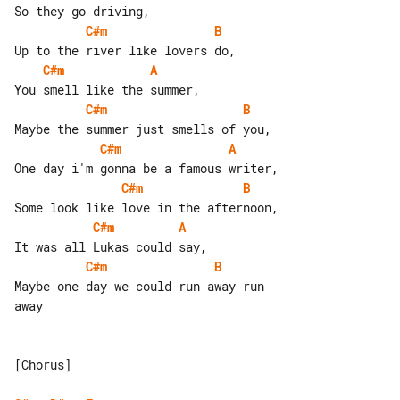
C#m
B
C#m
A
C#m
B
C#m
A
C#m
B
C#m
A
C#m
B
Maybe one day we could run away run 

away

[Chorus]
