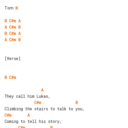
Tom
:
B
B
C#m
A
A
C#m
B
B
C#m
A
A
C#m
B
[Verse]

B
C#m
A
C#m
B
C#m
A
C#m
B