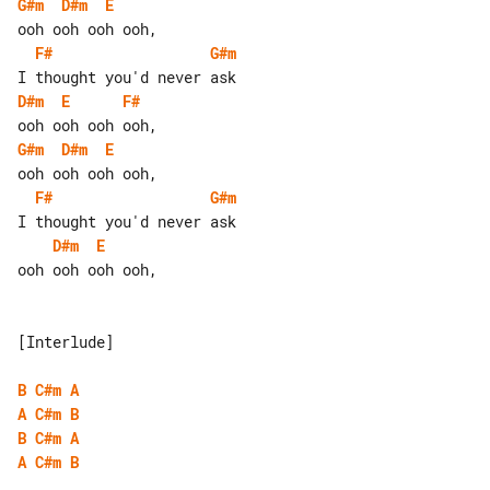
G#m
D#m
E
F#
G#m
D#m
E
F#
G#m
D#m
E
F#
G#m
D#m
E
ooh ooh ooh ooh,

[Interlude]

B
C#m
A
A
C#m
B
B
C#m
A
A
C#m
B