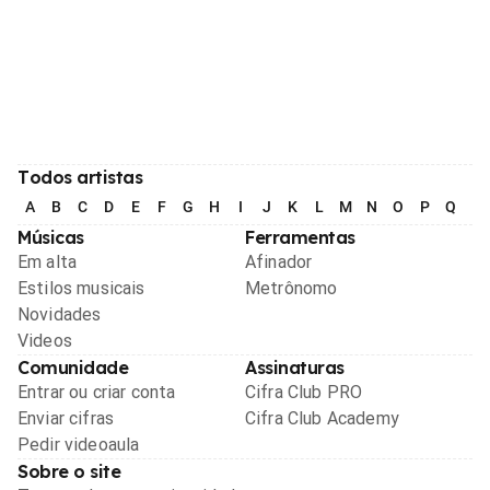
Todos artistas
A
B
C
D
E
F
G
H
I
J
K
L
M
N
O
P
Q
R
Músicas
Ferramentas
Em alta
Afinador
Estilos musicais
Metrônomo
Novidades
Videos
Comunidade
Assinaturas
Entrar ou criar conta
Cifra Club PRO
Enviar cifras
Cifra Club Academy
Pedir videoaula
Sobre o site