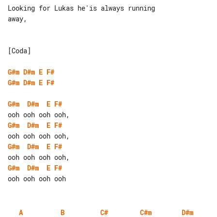
Looking for Lukas he'is always running 

away,

[Coda]

G#m
D#m
E
F#
G#m
D#m
E
F#
G#m
D#m
E
F#
G#m
D#m
E
F#
G#m
D#m
E
F#
G#m
D#m
E
F#
A
B
C#
C#m
D#m