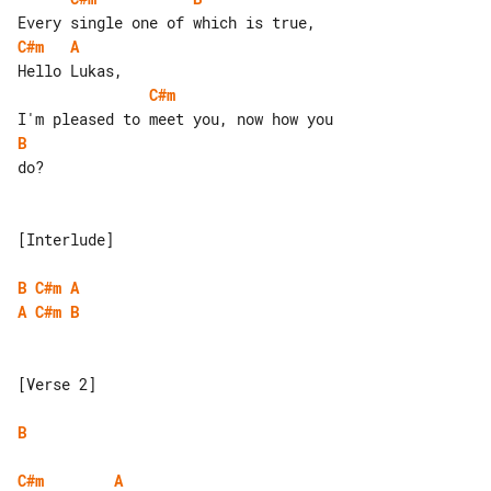
C#m
A
C#m
B
do?

[Interlude]

B
C#m
A
A
C#m
B
[Verse 2]

B
C#m
A