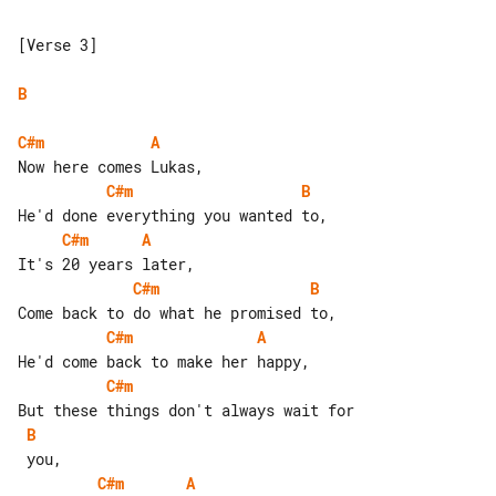
[Verse 3]

B
C#m
A
C#m
B
C#m
A
C#m
B
C#m
A
C#m
B
C#m
A