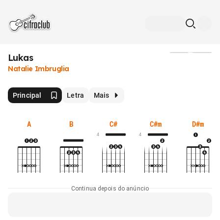
Lukas
Mídia
Natalie Imbruglia
Principal
Letra
Mais
A
B
C#
C#m
D#m
4
4
Continua depois do anúncio