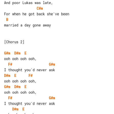
C#m
B
married a day gone away

[Chorus 2]

G#m
D#m
E
F#
G#m
D#m
E
F#
G#m
D#m
E
F#
G#m
D#m
E