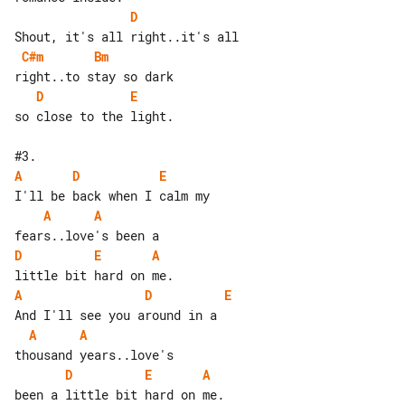
D
C#m
Bm
D
E
so close to the light.

A
D
E
A
A
D
E
A
A
D
E
A
A
D
E
A
been a little bit hard on me.
