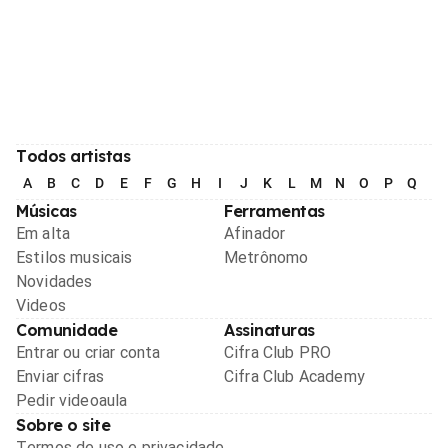
Todos artistas
A
B
C
D
E
F
G
H
I
J
K
L
M
N
O
P
Q
R
Músicas
Ferramentas
Em alta
Afinador
Estilos musicais
Metrônomo
Novidades
Videos
Comunidade
Assinaturas
Entrar ou criar conta
Cifra Club PRO
Enviar cifras
Cifra Club Academy
Pedir videoaula
Sobre o site
Termos de uso e privacidade