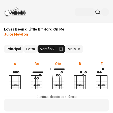
Loves Been a Little Bit Hard On Me
Mídia
Juice Newton
Principal
Letra
Versão 2
Mais
A
Bm
C#m
D
E
4
Continua depois do anúncio