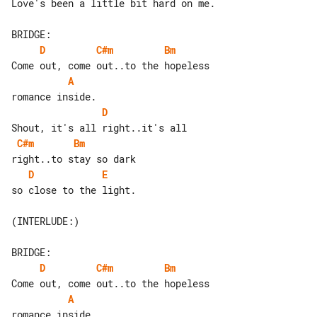
Love's been a little bit hard on me.

D
C#m
Bm
A
D
C#m
Bm
D
E
so close to the light.

(INTERLUDE:)

D
C#m
Bm
A