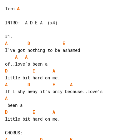
Tom
:
A
INTRO:  A D E A  (x4)

A
D
E
A
A
D
E
A
A
D
E
A
A
D
E
A
little bit hard on me.

A
D
E