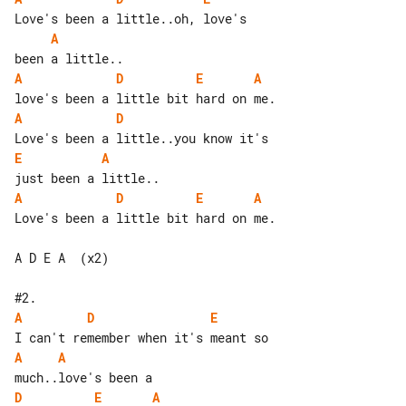
A
A
D
E
A
A
D
E
A
A
D
E
A
Love's been a little bit hard on me.

A D E A  (x2)

A
D
E
A
A
D
E
A