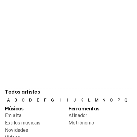
Todos artistas
A
B
C
D
E
F
G
H
I
J
K
L
M
N
O
P
Q
R
Músicas
Ferramentas
Em alta
Afinador
Estilos musicais
Metrônomo
Novidades