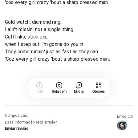
'cos every girl crazy 'bout a sharp dressed man.
Gold watch, diamond ring,
I ain't missin' not a single thing.
Cufflinks, stick pin,
when I step out I'm gonna do you in.
They come runnin' just as fast as they can
'Coz every girl crazy 'bout a sharp dressed man.
Tom
Rolagem
Mídia
Opções
Composição
:
Envio por
Essa informação está errada?
Enviar revisão