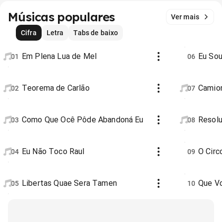
Músicas populares
Ver mais
Cifra
Letra
Tabs de baixo
Em Plena Lua de Mel
Eu Sou
01
06
Teorema de Carlão
Camio
02
07
Como Que Ocê Pôde Abandoná Eu
Resol
03
08
Eu Não Toco Raul
O Cir
04
09
Libertas Quae Sera Tamen
Que V
05
10