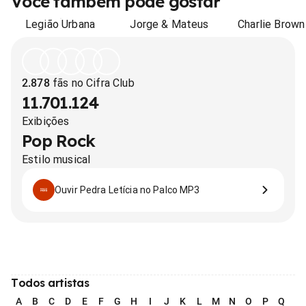
Você também pode gostar
Legião Urbana
Jorge & Mateus
Charlie Brown 
2.878
fãs no Cifra Club
11.701.124
Exibições
Pop Rock
Estilo musical
Ouvir Pedra Letícia no Palco MP3
Todos artistas
A
B
C
D
E
F
G
H
I
J
K
L
M
N
O
P
Q
R