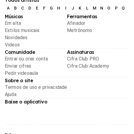
A
B
C
D
E
F
G
H
I
J
K
L
M
N
O
P
Q
R
Músicas
Ferramentas
Em alta
Afinador
Estilos musicais
Metrônomo
Novidades
Videos
Comunidade
Assinaturas
Entrar ou criar conta
Cifra Club PRO
Enviar cifras
Cifra Club Academy
Pedir videoaula
Sobre o site
Termos de uso e privacidade
Ajuda
Baixe o aplicativo