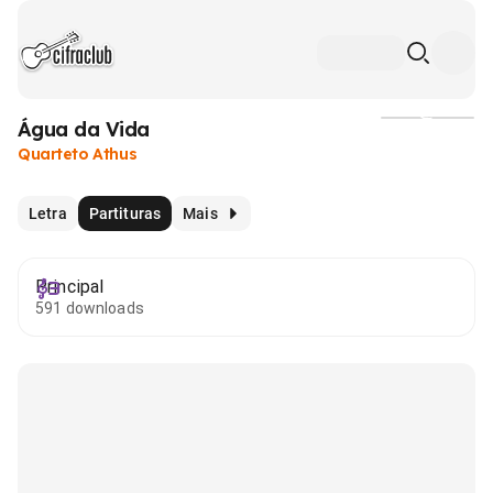
Água da Vida
Mídia
Quarteto Athus
Letra
Partituras
Mais
Principal
591 downloads