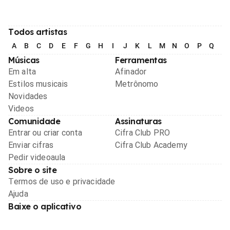
Todos artistas
A
B
C
D
E
F
G
H
I
J
K
L
M
N
O
P
Q
R
Músicas
Ferramentas
Em alta
Afinador
Estilos musicais
Metrônomo
Novidades
Videos
Comunidade
Assinaturas
Entrar ou criar conta
Cifra Club PRO
Enviar cifras
Cifra Club Academy
Pedir videoaula
Sobre o site
Termos de uso e privacidade
Ajuda
Baixe o aplicativo