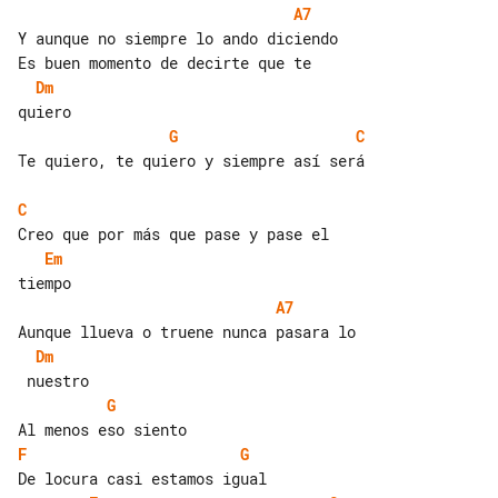
A7
Dm
G
C
Te quiero, te quiero y siempre así será

C
Em
A7
Dm
G
F
G