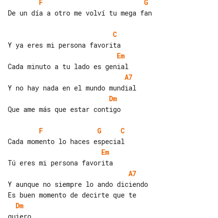
F
G
De un día a otro me volví tu mega fan

C
Em
A7
Dm
Que ame más que estar contigo

F
G
C
Em
A7
Y aunque no siempre lo ando diciendo

Dm