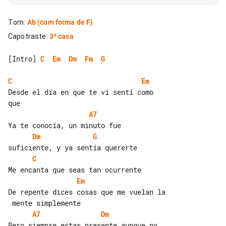
Tom
:
Ab
(com forma de F)
Capotraste
:
3ª casa
[Intro] 
C
Em
Dm
Fm
G
C
Em
Desde el día en que te vi sentí como 

A7
Dm
G
C
Em
De repente dices cosas que me vuelan la

A7
Dm