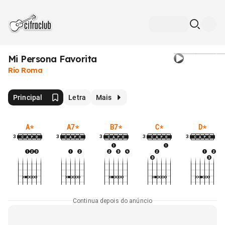
Mi Persona Favorita
Río Roma
Principal
Letra
Mais
A
*
A7
*
B7
*
C
*
D
*
3
3
3
3
3
Continua depois do anúncio