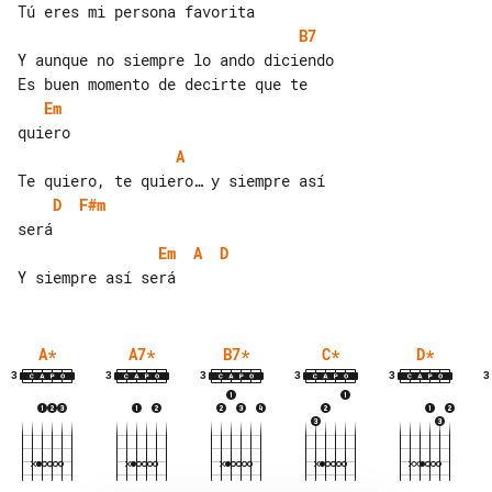
B7
Y aunque no siempre lo ando diciendo

Em
A
D
F#m
Em
A
D
A
*
A7
*
B7
*
C
*
D
*
3
3
3
3
3
3