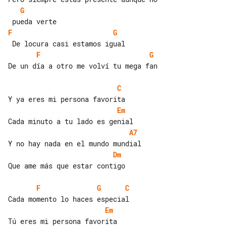
G
F
G
F
G
De un día a otro me volví tu mega fan

C
Em
A7
Dm
Que ame más que estar contigo

F
G
C
Em