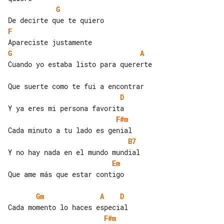
G
F
G
A
Cuando yo estaba listo para quererte

D
F#m
B7
Em
Que ame más que estar contigo

Gm
A
D
F#m