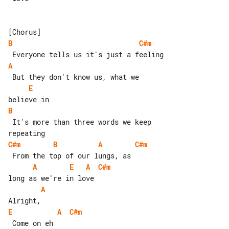
B
C#m
A
E
B
 It's more than three words we keep 

C#m
B
A
C#m
A
E
A
C#m
A
E
A
C#m