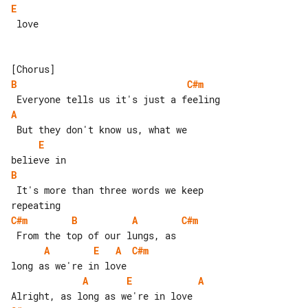
E
 love

B
C#m
A
E
B
 It's more than three words we keep 

C#m
B
A
C#m
A
E
A
C#m
A
E
A