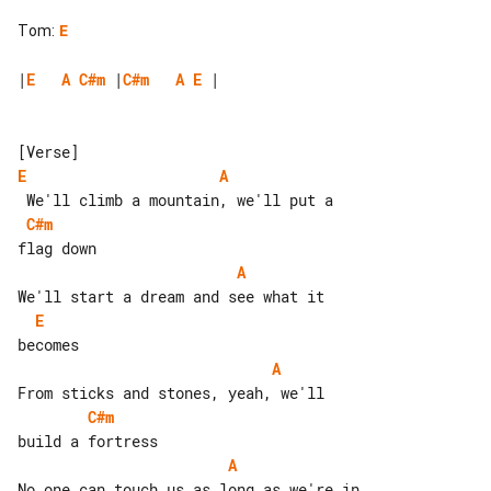
Tom
:
E
|
E
A
C#m
 |
C#m
A
E
 |

E
A
C#m
A
E
A
C#m
A