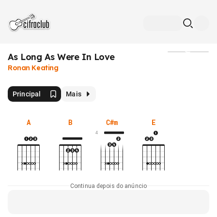
As Long As Were In Love
Mídia
Ronan Keating
Principal
Mais
A
B
C#m
E
4
Continua depois do anúncio