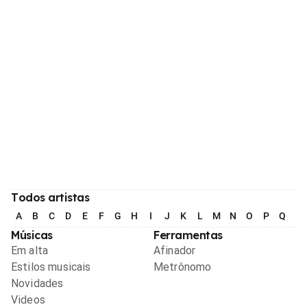
Todos artistas
A
B
C
D
E
F
G
H
I
J
K
L
M
N
O
P
Q
R
Músicas
Ferramentas
Em alta
Afinador
Estilos musicais
Metrônomo
Novidades
Videos