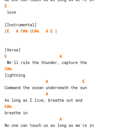
E
 love

|
E
A
C#m
 |
C#m
A
E
 |

E
A
C#m
A
E
A
C#m
A