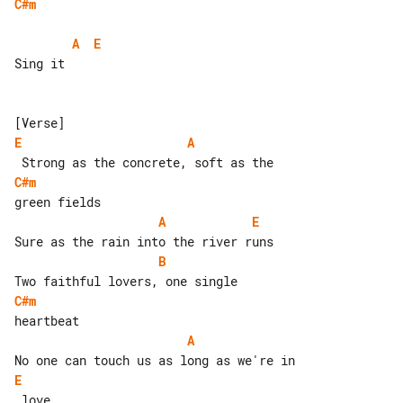
C#m
A
E
Sing it

E
A
C#m
A
E
B
C#m
A
E
 love
