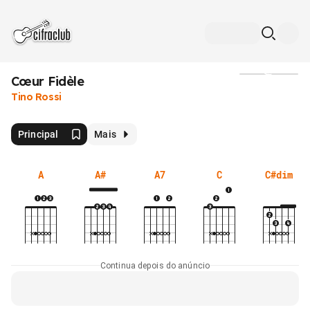
Cœur Fidèle
Mídia
Tino Rossi
Principal
Mais
A
A#
A7
C
C#dim
Continua depois do anúncio