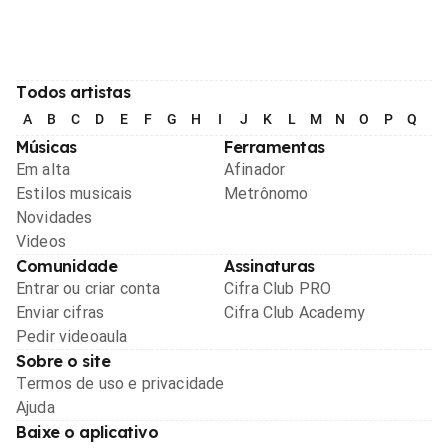
Todos artistas
A
B
C
D
E
F
G
H
I
J
K
L
M
N
O
P
Q
R
Músicas
Ferramentas
Em alta
Afinador
Estilos musicais
Metrônomo
Novidades
Videos
Comunidade
Assinaturas
Entrar ou criar conta
Cifra Club PRO
Enviar cifras
Cifra Club Academy
Pedir videoaula
Sobre o site
Termos de uso e privacidade
Ajuda
Baixe o aplicativo