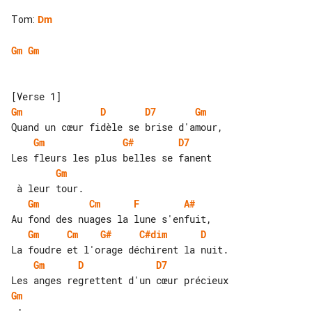
Tom
:
Dm
Gm
Gm
Gm
D
D7
Gm
Gm
G#
D7
Gm
Gm
Cm
F
A#
Gm
Cm
G#
C#dim
D
Gm
D
D7
Gm