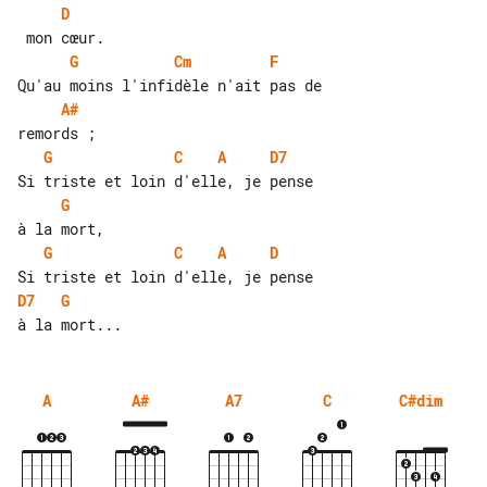
D
G
Cm
F
A#
G
C
A
D7
G
G
C
A
D
D7
G
A
A#
A7
C
C#dim