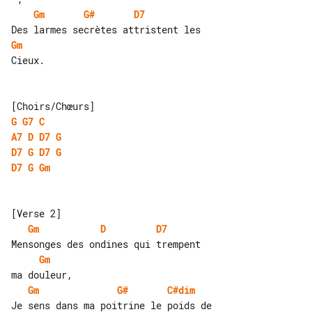
Gm
G#
D7
Gm
Cieux.

G
G7
C
A7
D
D7
G
D7
G
D7
G
D7
G
Gm
Gm
D
D7
Gm
Gm
G#
C#dim