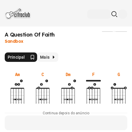
A Question Of Faith
Mídia
Sandbox
Principal
Mais
Am
C
Dm
F
G
Continua depois do anúncio