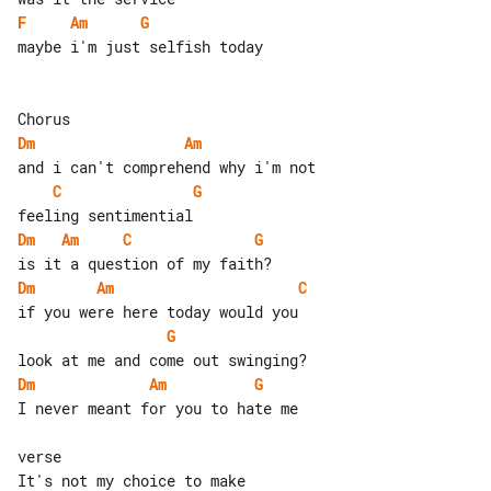
F
Am
G
maybe i'm just selfish today

Dm
Am
C
G
Dm
Am
C
G
Dm
Am
C
G
Dm
Am
G
I never meant for you to hate me

verse

It's not my choice to make
