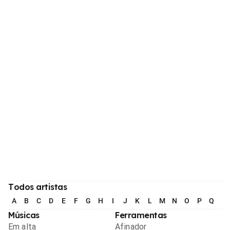
Todos artistas
A
B
C
D
E
F
G
H
I
J
K
L
M
N
O
P
Q
R
Músicas
Ferramentas
Em alta
Afinador