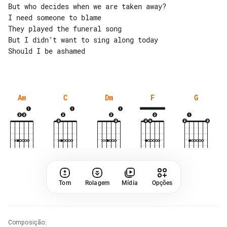
But who decides when we are taken away?

I need someone to blame

They played the funeral song

But I didn’t want to sing along today

Should I be ashamed

Am
C
Dm
F
G
Tom
Rolagem
Mídia
Opções
Composição
: