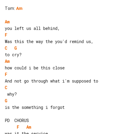
Tom
:
Am
Am
F
C
G
Am
F
C
G
is the something i forgot

F
Am