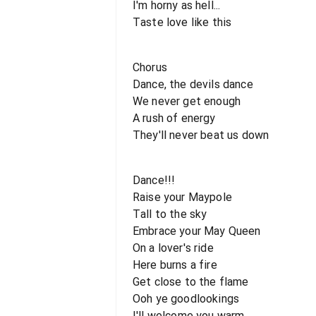
I'm horny as hell...
Taste love like this
Chorus
Dance, the devils dance
We never get enough
A rush of energy
They'll never beat us down
Dance!!!
Raise your Maypole
Tall to the sky
Embrace your May Queen
On a lover's ride
Here burns a fire
Get close to the flame
Ooh ye goodlookings
I'll welcome you warm