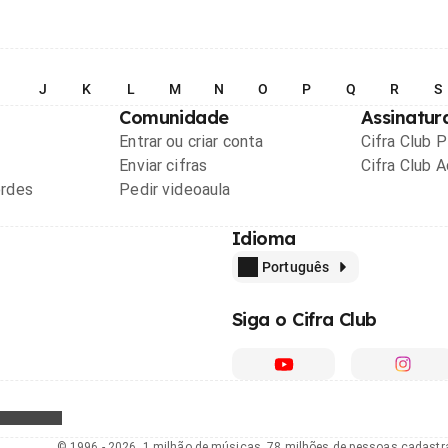
I
J
K
L
M
N
O
P
Q
R
S
Comunidade
Assinatur
Entrar ou criar conta
Cifra Club 
Enviar cifras
Cifra Club 
ordes
Pedir videoaula
Idioma
Português
Siga o Cifra Club
© 1996 - 2026, 1 milhão de músicas, 78 milhões de pessoas cadast