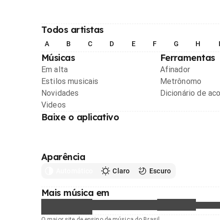
Todos artistas
A
B
C
D
E
F
G
H
Músicas
Ferramentas
Em alta
Afinador
Estilos musicais
Metrônomo
Novidades
Dicionário de ac
Videos
Baixe o aplicativo
Aparência
Automático
Claro
Escuro
Mais música em
O maior site de ensino de música do Brasil