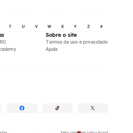
T
U
V
W
X
Y
Z
#
as
Sobre o site
PRO
Termos de uso e privacidade
Academy
Ajuda
radas
Feito com
em todo o Brasil