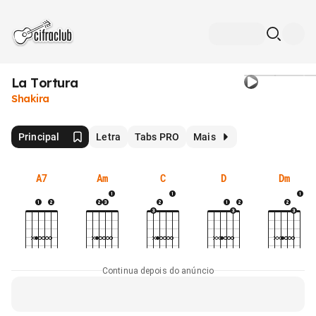
La Tortura
Shakira
Principal
Letra
Tabs PRO
Mais
A7
Am
C
D
Dm
Continua depois do anúncio