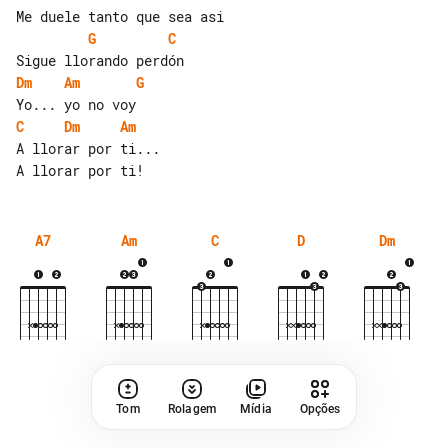
G
C
Dm
Am
G
C
Dm
Am
A llorar por ti...

A7
Am
C
D
Dm
Tom
Rolagem
Mídia
Opções