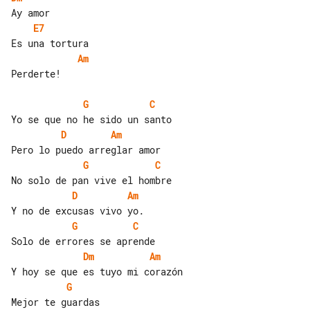
E7
Am
Perderte!

G
C
D
Am
G
C
D
Am
G
C
Dm
Am
G