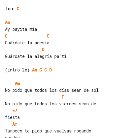
Tom
:
C
Am
G
C
D
Guárdate la alegría pa'ti

(intro 2x) 
Am
G
C
D
Am
F
E7
Am
Tampoco te pido que vuelvas rogando 
