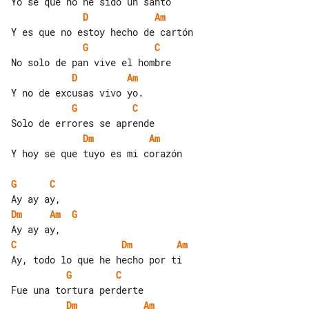
D
Am
G
C
D
Am
G
C
Dm
Am
Y hoy se que tuyo es mi corazón

G
C
Dm
Am
G
C
Dm
Am
G
C
Dm
Am