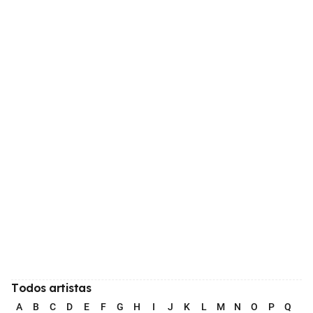
Todos artistas
A
B
C
D
E
F
G
H
I
J
K
L
M
N
O
P
Q
R