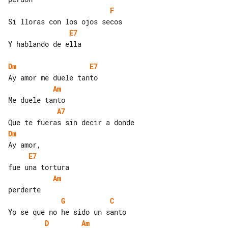
F
E7
Y hablando de ella

Dm
E7
Am
A7
Dm
E7
Am
G
C
D
Am