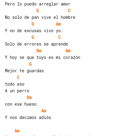
G
C
D
Am
G
C
Dm
Am
G
C
Dm
Am
Y nos decimos adiós

Am