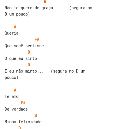
B
Não te quero de graça...    (segura no 

B um pouco)

A
F#
B
D
E eu não minto...   (segura no D um 

pouco)

A
F#
B
D