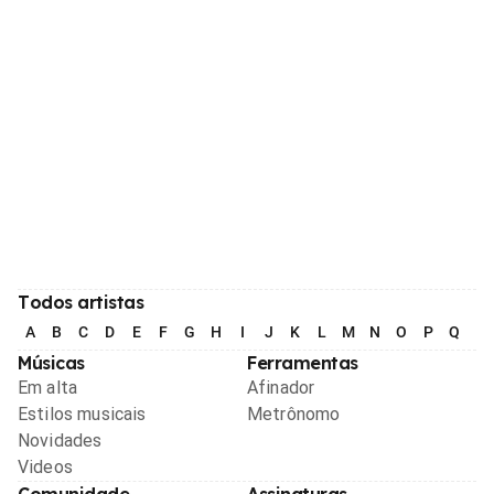
Todos artistas
A
B
C
D
E
F
G
H
I
J
K
L
M
N
O
P
Q
R
Músicas
Ferramentas
Em alta
Afinador
Estilos musicais
Metrônomo
Novidades
Videos
Comunidade
Assinaturas