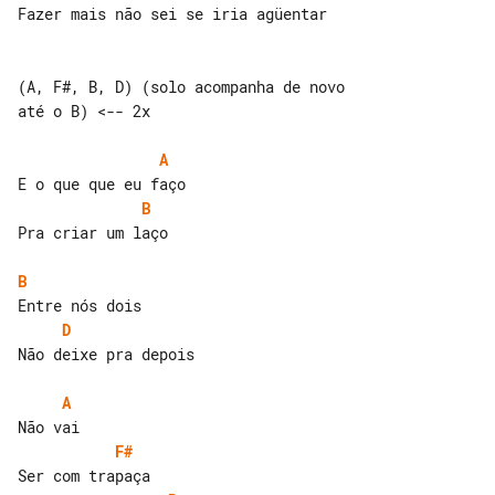
Fazer mais não sei se iria agüentar

(A, F#, B, D) (solo acompanha de novo 

até o B) <-- 2x

A
B
Pra criar um laço

B
D
Não deixe pra depois

A
F#