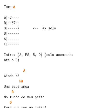
Tom
:
A
e|-7----                    

B|--67--                    

G|-----7       <--  4x solo 

D|------                    

A|------                    

Intro: (A, F#, B, D) (solo acompanha 

até o B)

A
F#
B
D