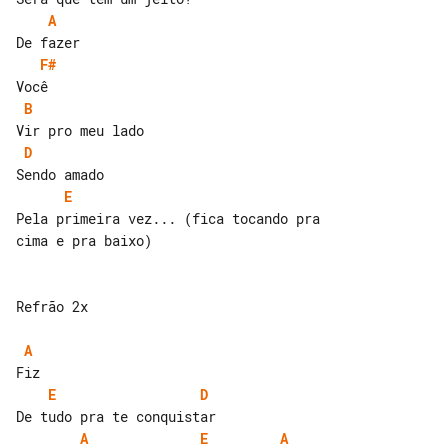
A
F#
B
D
E
Pela primeira vez... (fica tocando pra 

cima e pra baixo)

Refrão 2x

A
E
D
A
E
A