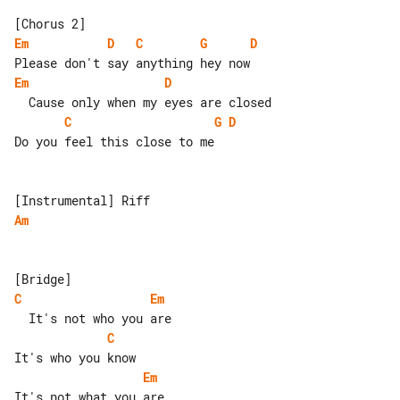
Em
D
C
G
D
Em
D
C
G
D
Do you feel this close to me

Am
C
Em
C
Em