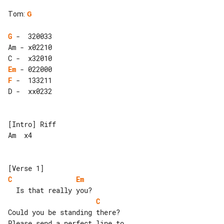
Tom
:
G
G
 -  320033

Am - x02210

Em
F
 -  133211

D -  xx0232

[Intro] Riff

Am  x4

C
Em
C
Could you be standing there?
