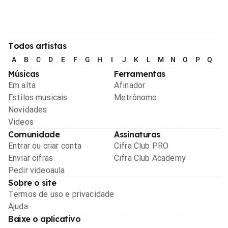
Todos artistas
A
B
C
D
E
F
G
H
I
J
K
L
M
N
O
P
Q
R
Músicas
Ferramentas
Em alta
Afinador
Estilos musicais
Metrônomo
Novidades
Videos
Comunidade
Assinaturas
Entrar ou criar conta
Cifra Club PRO
Enviar cifras
Cifra Club Academy
Pedir videoaula
Sobre o site
Termos de uso e privacidade
Ajuda
Baixe o aplicativo