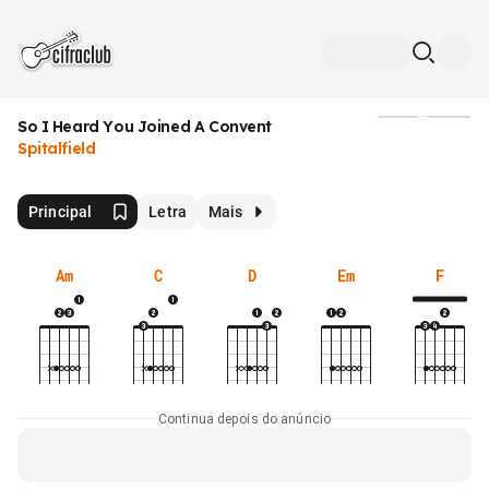
So I Heard You Joined A Convent
Mídia
Spitalfield
Principal
Letra
Mais
Am
C
D
Em
F
Continua depois do anúncio