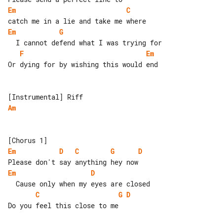
Em
C
Em
G
F
Em
Or dying for by wishing this would end

Am
Em
D
C
G
D
Em
D
C
G
D
Do you feel this close to me
