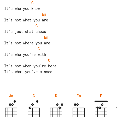
C
Em
C
Em
C
C
It's not when you're here

It's what you've missed

Am
C
D
Em
F