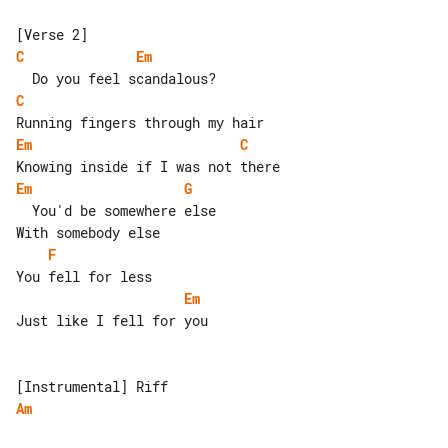
C
Em
C
Em
C
Em
G
  You'd be somewhere else

F
Em
Just like I fell for you

Am