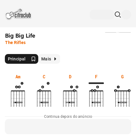
Big Big Life
Mídia
The Rifles
Principal
Mais
Am
C
D
F
G
Continua depois do anúncio