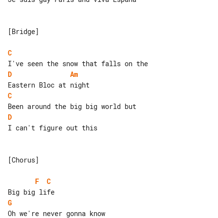
[Bridge]

C
D
Am
C
D
I can't figure out this

[Chorus]

F
C
G