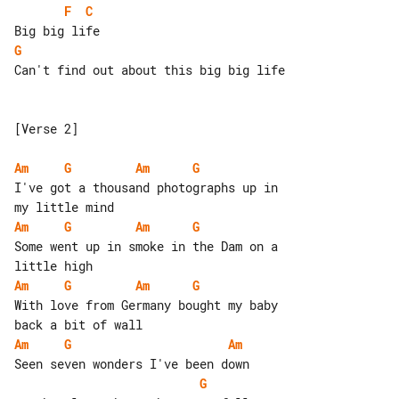
F
C
G
Can't find out about this big big life

[Verse 2]

Am
G
Am
G
I've got a thousand photographs up in 

Am
G
Am
G
Some went up in smoke in the Dam on a 

Am
G
Am
G
With love from Germany bought my baby 

Am
G
Am
G