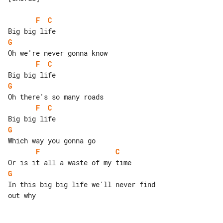
F
C
G
F
C
G
F
C
G
F
C
G
In this big big life we'll never find 

out why
