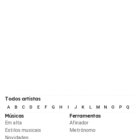
Todos artistas
A
B
C
D
E
F
G
H
I
J
K
L
M
N
O
P
Q
R
Músicas
Ferramentas
Em alta
Afinador
Estilos musicais
Metrônomo
Novidades