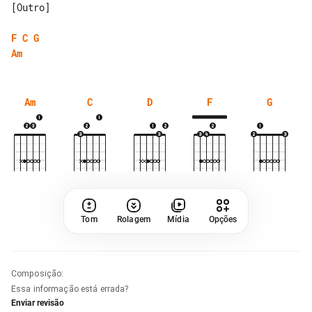
[Outro]

F
C
G
Am
Am
C
D
F
G
Tom
Rolagem
Mídia
Opções
Composição
:
Essa informação está errada?
Enviar revisão