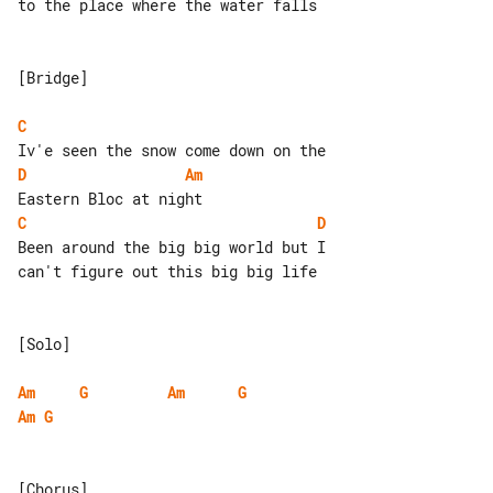
to the place where the water falls

[Bridge]

C
D
Am
C
D
Been around the big big world but I 

can't figure out this big big life

[Solo]

Am
G
Am
G
Am
G
[Chorus]
