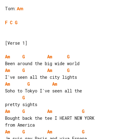
Tom
:
Am
F
C
G
[Verse 1]

Am
G
Am
G
Am
G
Am
G
Am
G
Am
G
Am
G
Am
G
Bought back the tee I HEART NEW YORK 

Am
G
Am
G
Je suis gay Paris and viva Espana
