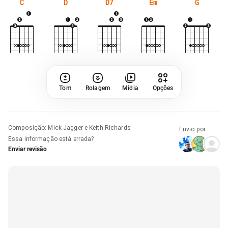
C
D
D7
Em
G
Tom
Rolagem
Mídia
Opções
Composição
:
Mick Jagger e Keith Richards
Envio por
Essa informação está errada?
Enviar revisão