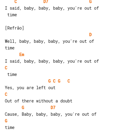
C
D7
G
I said, baby, baby, baby, you're out of

 time

D
Well, baby, baby, baby, you're out of 

Em
C
G
C
G
C
C
G
D7
G
time
