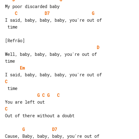
C
D7
G
I said, baby, baby, baby, you're out of

 time

D
Well, baby, baby, baby, you're out of 

Em
C
G
C
G
C
C
Out of there without a doubt

G
D7