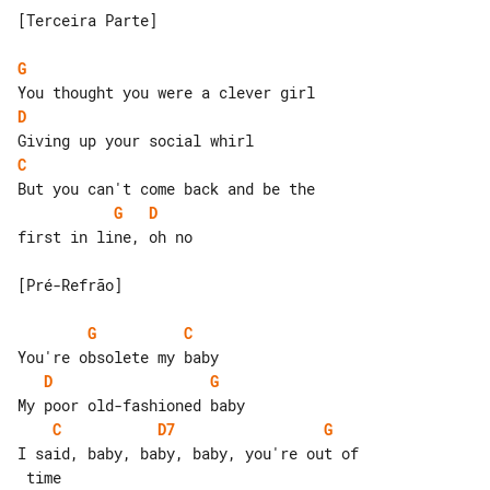
[Terceira Parte]

G
D
C
G
D
first in line, oh no

[Pré-Refrão]

G
C
D
G
C
D7
G
I said, baby, baby, baby, you're out of

 time
