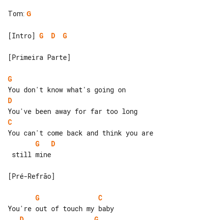
Tom
:
G
[Intro] 
G
D
G
[Primeira Parte]

G
D
C
G
D
 still mine

[Pré-Refrão]

G
C
D
G