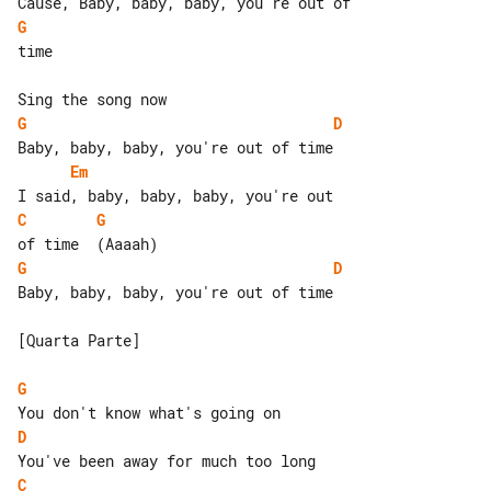
G
time

G
D
Em
C
G
G
D
Baby, baby, baby, you're out of time

[Quarta Parte]

G
D
C