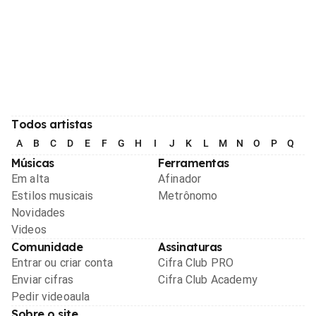
Todos artistas
A
B
C
D
E
F
G
H
I
J
K
L
M
N
O
P
Q
R
Músicas
Ferramentas
Em alta
Afinador
Estilos musicais
Metrônomo
Novidades
Videos
Comunidade
Assinaturas
Entrar ou criar conta
Cifra Club PRO
Enviar cifras
Cifra Club Academy
Pedir videoaula
Sobre o site