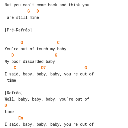
G
D
 are still mine

[Pré-Refrão]

G
C
D
G
C
D7
G
I said, baby, baby, baby, you're out of

 time

[Refrão]

D
Em