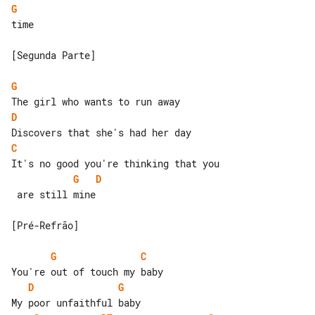
G
time

[Segunda Parte]

G
D
C
G
D
 are still mine

[Pré-Refrão]

G
C
D
G