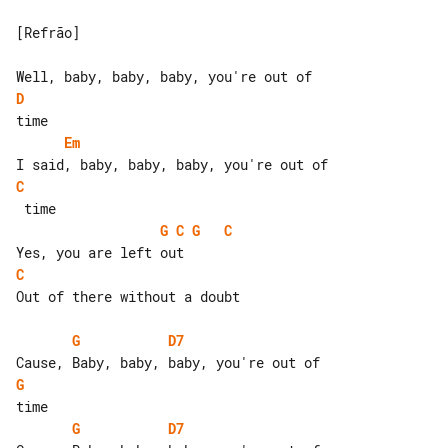
[Refrão]

D
Em
C
G
C
G
C
C
Out of there without a doubt

G
D7
G
G
D7