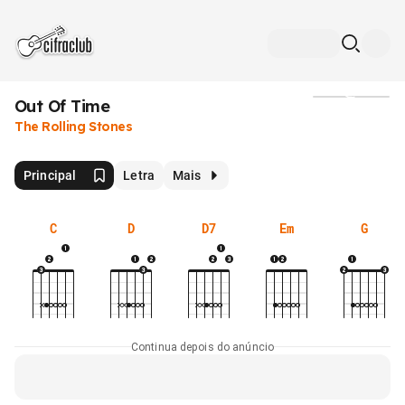
Out Of Time
Mídia
The Rolling Stones
Principal
Letra
Mais
C
D
D7
Em
G
Continua depois do anúncio