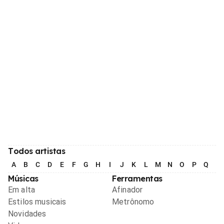
Todos artistas
A
B
C
D
E
F
G
H
I
J
K
L
M
N
O
P
Q
R
Músicas
Ferramentas
Em alta
Afinador
Estilos musicais
Metrônomo
Novidades