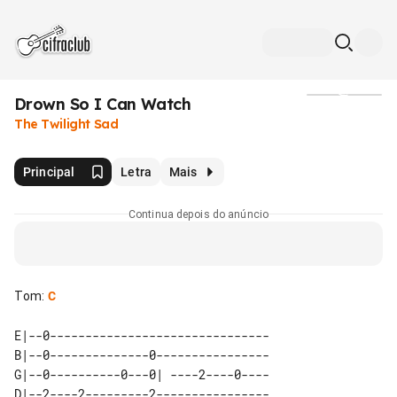
Drown So I Can Watch
Mídia
The Twilight Sad
Principal
Letra
Mais
Continua depois do anúncio
Tom
:
C
E|--0-------------------------------

B|--0--------------0----------------

G|--0----------0---0| ----2----0----

D|--2----2---------2----------------
