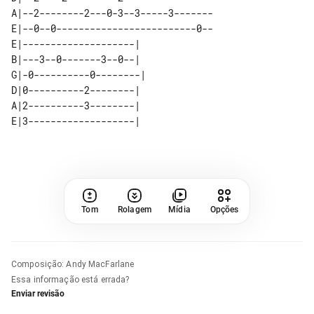
A|--2--------2---0-3--3-----3-------

E|--0--0-------------------------0--

E|--------------------|  

B|---3--0-------3--0--|  

G|-0----------0--------| 

D|0----------2--------|  

A|2----------3--------|  

Tom
Rolagem
Mídia
Opções
Composição
:
Andy MacFarlane
Essa informação está errada?
Enviar revisão