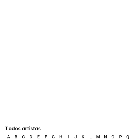
Todos artistas
A
B
C
D
E
F
G
H
I
J
K
L
M
N
O
P
Q
R