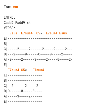
Tom
:
Am
INTRO:

VERSE: 

Esus
E7sus4
C5
*  
E7sus4
Esus
E|----------------------------------

B|----------------------------------

G|-----2-----2------2-----2-----2---

D|---2-----0------0-----0-----2-----

A|-0-----2------3-----2-----0-----2-

E|----------------------------------

E7sus4
C5
*   
E7sus4
E|------------------| 

B|------------------| 

G|--2------2-----2--| 

D|0------0-----0----| 

A|-----3-----2------| 
