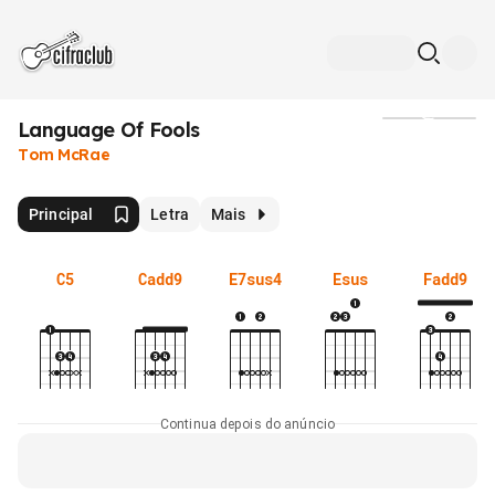
Language Of Fools
Mídia
Tom McRae
Principal
Letra
Mais
C5
Cadd9
E7sus4
Esus
Fadd9
Continua depois do anúncio