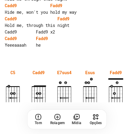
Cadd9
Fadd9
Cadd9
Fadd9
Hold me, through this night

Cadd9
Fadd9
Yeeeaaaah    he

C5
Cadd9
E7sus4
Esus
Fadd9
Tom
Rolagem
Mídia
Opções