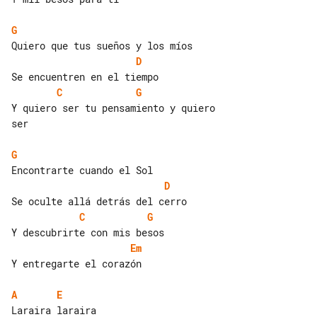
G
D
C
G
Y quiero ser tu pensamiento y quiero 

ser

G
D
C
G
Em
Y entregarte el corazón

A
E
Laraira laraira
