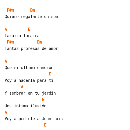
F#m
Bm
Quiero regalarte un son

A
E
F#m
Bm
Tantas promesas de amor

A
E
A
E
A
E