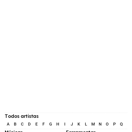
Todos artistas
A
B
C
D
E
F
G
H
I
J
K
L
M
N
O
P
Q
R