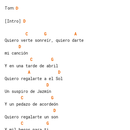
Tom
:
D
[Intro] 
D
C
G
A
D
C
G
A
D
D
C
G
D
C
G
Y mil besos para ti
