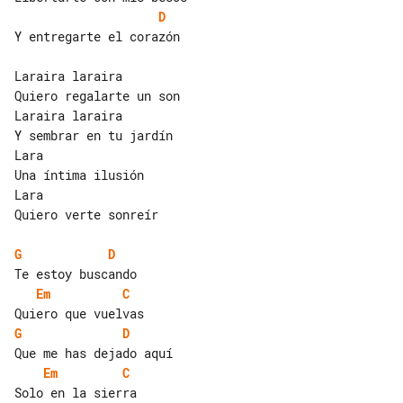
D
Y entregarte el corazón

Laraira laraira

Quiero regalarte un son

Laraira laraira

Y sembrar en tu jardín

Lara

Una íntima ilusión

Lara

Quiero verte sonreír

G
D
Em
C
G
D
Em
C
Solo en la sierra
