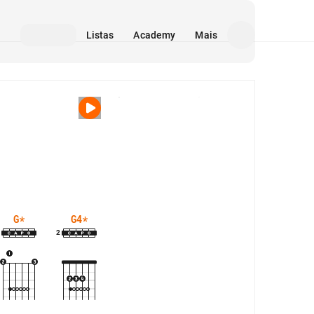
Listas
Academy
Mais
Mídia
G
*
G4
*
2