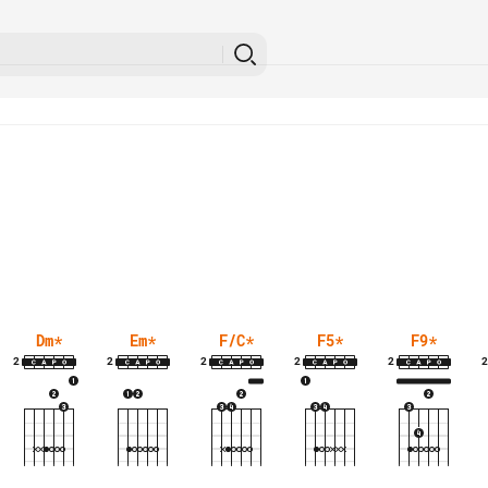
Dm
*
Em
*
F/C
*
F5
*
F9
*
2
2
2
2
2
2