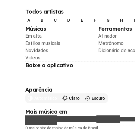
Todos artistas
A
B
C
D
E
F
G
H
Músicas
Ferramentas
Em alta
Afinador
Estilos musicais
Metrônomo
Novidades
Dicionário de ac
Videos
Baixe o aplicativo
Aparência
Automático
Claro
Escuro
Mais música em
O maior site de ensino de música do Brasil