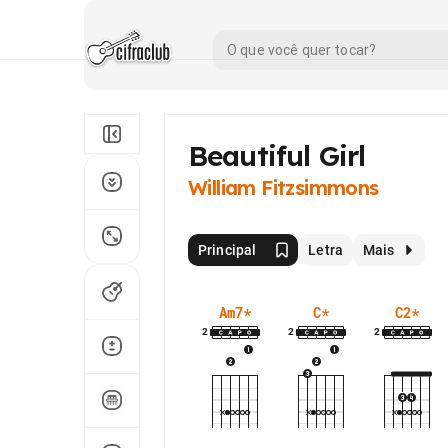
Beautiful Girl
William Fitzsimmons
Principal
Letra
Mais
Am7
*
C
*
C2
*
2
2
2