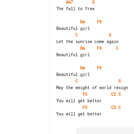
Am7
G
The fall to free

Dm
F9
C
G
Dm
F9
C
Beautiful girl

Dm
F9
C
G
F5
C2
C
F5
C2
C