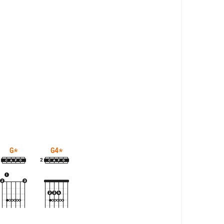
G
*
G4
*
2