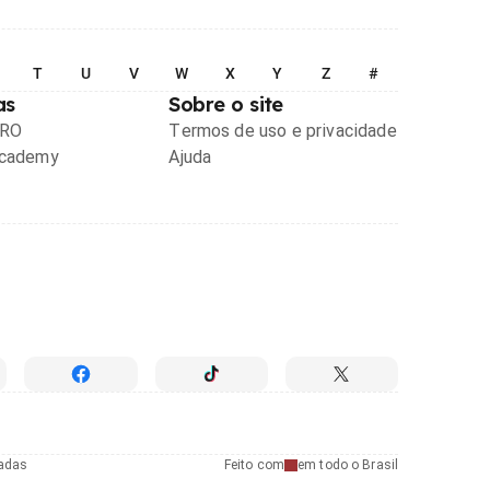
T
U
V
W
X
Y
Z
#
as
Sobre o site
PRO
Termos de uso e privacidade
Academy
Ajuda
radas
Feito com
em todo o Brasil