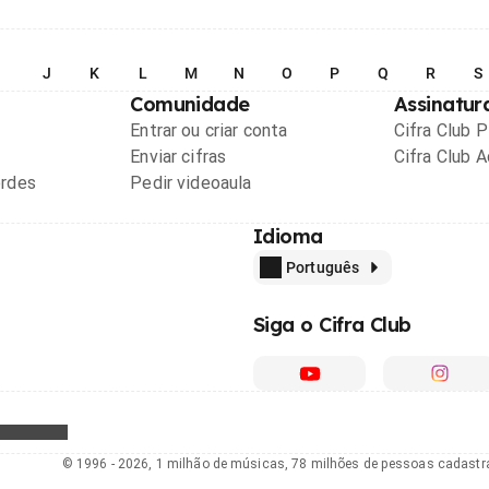
I
J
K
L
M
N
O
P
Q
R
S
Comunidade
Assinatur
Entrar ou criar conta
Cifra Club 
Enviar cifras
Cifra Club 
ordes
Pedir videoaula
Idioma
Português
Siga o Cifra Club
© 1996 - 2026, 1 milhão de músicas, 78 milhões de pessoas cadast