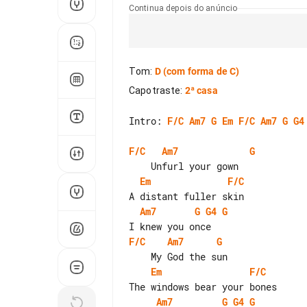
Continua depois do anúncio
Tom
:
D
(com forma de C)
Capotraste
:
2ª casa
Intro: 
F/C
Am7
G
Em
F/C
Am7
G
G4
F/C
Am7
G
Em
F/C
Am7
G
G4
G
F/C
Am7
G
Em
F/C
Am7
G
G4
G