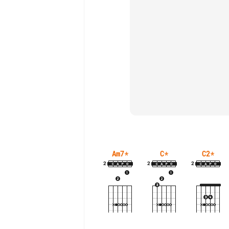
Am7
*
C
*
C2
*
2
2
2