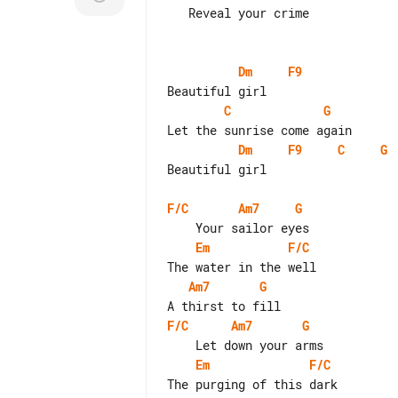
   Reveal your crime

Dm
F9
C
G
Dm
F9
C
G
Beautiful girl

F/C
Am7
G
Em
F/C
Am7
G
F/C
Am7
G
Em
F/C