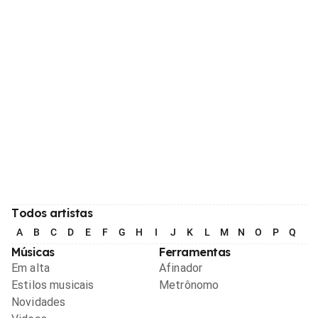
Todos artistas
A
B
C
D
E
F
G
H
I
J
K
L
M
N
O
P
Q
R
Músicas
Ferramentas
Em alta
Afinador
Estilos musicais
Metrônomo
Novidades