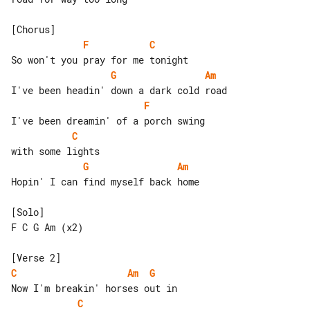
F
C
G
Am
F
C
G
Am
Hopin' I can find myself back home

[Solo]

F C G Am (x2)

C
Am
G
C