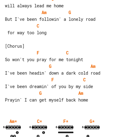
Am
G
C
 for way too long

F
C
G
Am
F
C
G
Am
Am
*
C
*
F
*
G
*
6
6
6
6