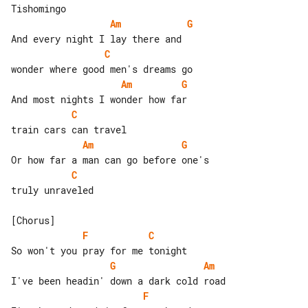
Am
G
C
Am
G
C
Am
G
C
truly unraveled

F
C
G
Am
F