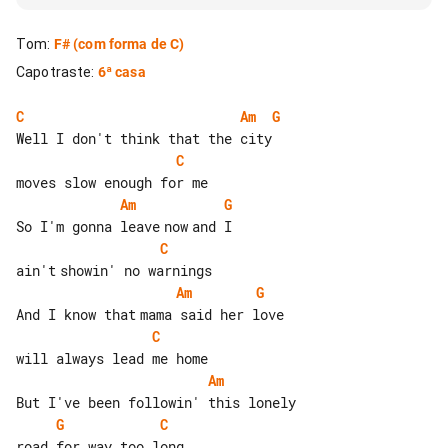
Tom
:
F#
(com forma de C)
Capotraste
:
6ª casa
C
Am
G
C
Am
G
C
Am
G
C
Am
G
C
road for way too long
