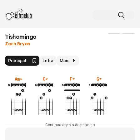
Tishomingo
Mídia
Zach Bryan
Principal
Letra
Mais
Am
*
C
*
F
*
G
*
6
6
6
6
Continua depois do anúncio