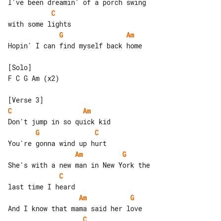
C
G
Am
Hopin' I can find myself back home

[Solo]

F C G Am (x2)

C
Am
G
C
Am
G
C
Am
G
C