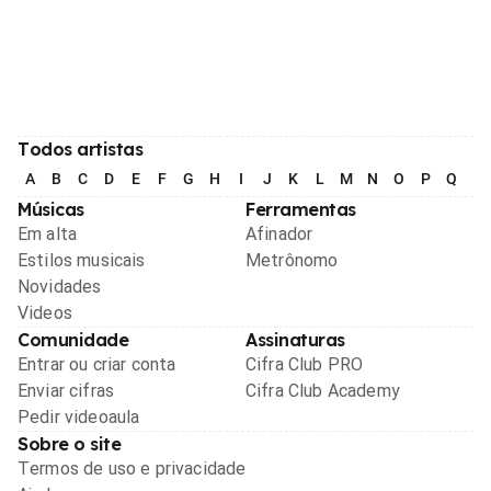
Todos artistas
A
B
C
D
E
F
G
H
I
J
K
L
M
N
O
P
Q
R
Músicas
Ferramentas
Em alta
Afinador
Estilos musicais
Metrônomo
Novidades
Videos
Comunidade
Assinaturas
Entrar ou criar conta
Cifra Club PRO
Enviar cifras
Cifra Club Academy
Pedir videoaula
Sobre o site
Termos de uso e privacidade