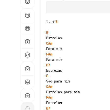
Tom
:
E
E
C#m
F#m
B7
E
C#m
F#m
B7