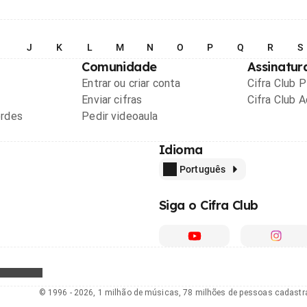
I
J
K
L
M
N
O
P
Q
R
S
Comunidade
Assinatur
Entrar ou criar conta
Cifra Club 
Enviar cifras
Cifra Club 
ordes
Pedir videoaula
Idioma
Português
Siga o Cifra Club
© 1996 - 2026, 1 milhão de músicas, 78 milhões de pessoas cadast