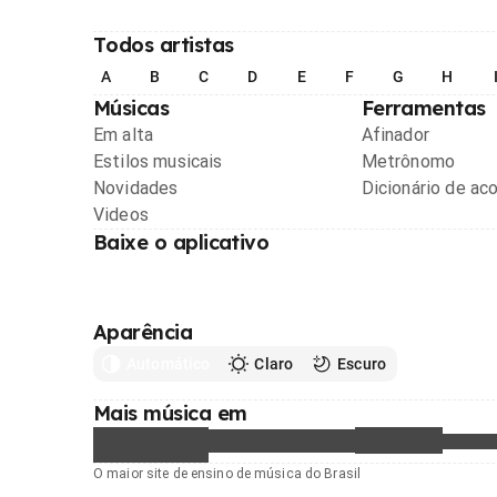
Todos artistas
A
B
C
D
E
F
G
H
Músicas
Ferramentas
Em alta
Afinador
Estilos musicais
Metrônomo
Novidades
Dicionário de ac
Videos
Baixe o aplicativo
Aparência
Automático
Claro
Escuro
Mais música em
O maior site de ensino de música do Brasil