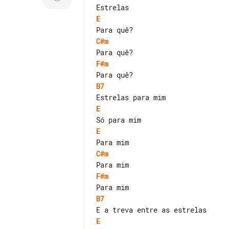
E
C#m
F#m
B7
E
E
C#m
F#m
B7
E