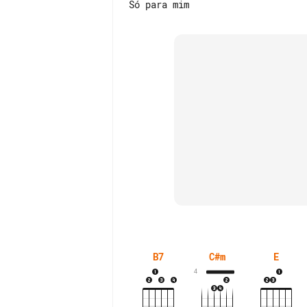
B7
C#m
E
4