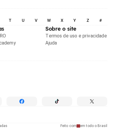
T
U
V
W
X
Y
Z
#
as
Sobre o site
PRO
Termos de uso e privacidade
Academy
Ajuda
radas
Feito com
em todo o Brasil