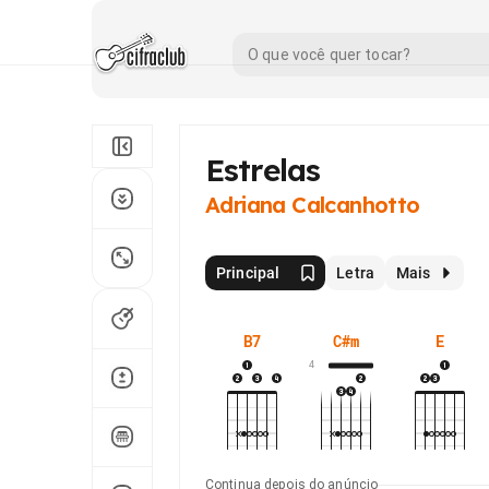
Estrelas
Adriana Calcanhotto
Principal
Letra
Mais
B7
C#m
E
4
Continua depois do anúncio