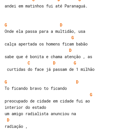
andei em matinhos fui até Paranaguá.

G
D
G
D
C
D
G
 curtidas do face já passam de 1 milhão

G
D
G
preocupado de cidade em cidade fui ao 

interior do estado

D