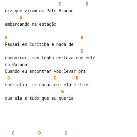
C
D
G
embarcando na estação

G
D
G
encontrar, mas tenho certeza que está 

no Paraná

D
C
D
G
que ela é tudo que eu queria

C
D
G