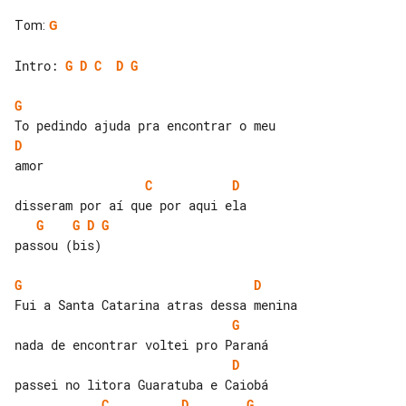
Tom
:
G
Intro: 
G
D
C
D
G
G
D
C
D
G
G
D
G
passou (bis)

G
D
G
D
C
D
G