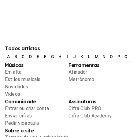
Todos artistas
A
B
C
D
E
F
G
H
I
J
K
L
M
N
O
P
Q
R
Músicas
Ferramentas
Em alta
Afinador
Estilos musicais
Metrônomo
Novidades
Videos
Comunidade
Assinaturas
Entrar ou criar conta
Cifra Club PRO
Enviar cifras
Cifra Club Academy
Pedir videoaula
Sobre o site