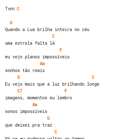
Tom
:
C
G
C
F
Am
G
C
C7
F
Am
G
C