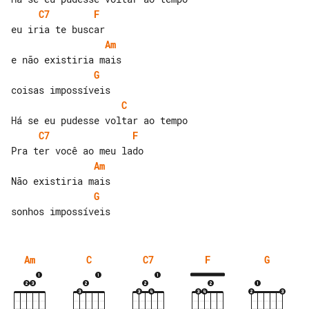
C7
F
Am
G
C
C7
F
Am
G
Am
C
C7
F
G