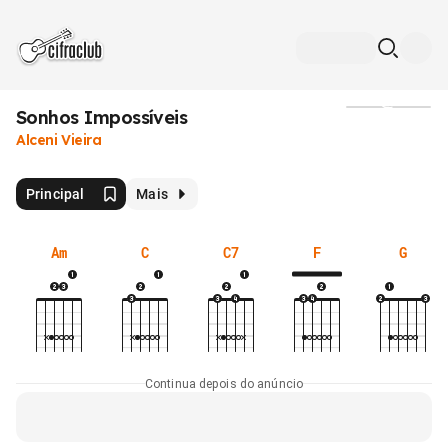
Sonhos Impossíveis
Mídia
Alceni Vieira
Principal
Mais
Am
C
C7
F
G
Continua depois do anúncio