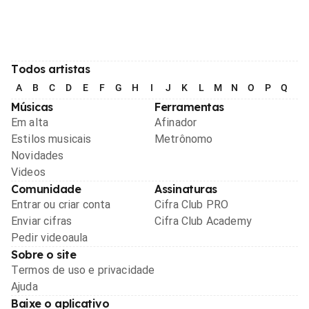
Todos artistas
A
B
C
D
E
F
G
H
I
J
K
L
M
N
O
P
Q
R
Músicas
Ferramentas
Em alta
Afinador
Estilos musicais
Metrônomo
Novidades
Videos
Comunidade
Assinaturas
Entrar ou criar conta
Cifra Club PRO
Enviar cifras
Cifra Club Academy
Pedir videoaula
Sobre o site
Termos de uso e privacidade
Ajuda
Baixe o aplicativo