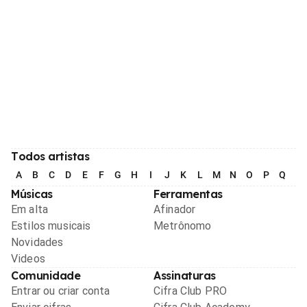
Todos artistas
A
B
C
D
E
F
G
H
I
J
K
L
M
N
O
P
Q
R
Músicas
Ferramentas
Em alta
Afinador
Estilos musicais
Metrônomo
Novidades
Videos
Comunidade
Assinaturas
Entrar ou criar conta
Cifra Club PRO