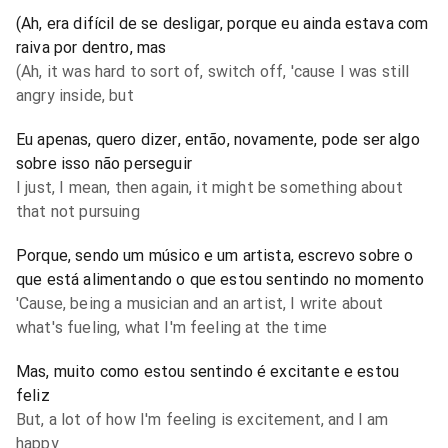
(Ah, era difícil de se desligar, porque eu ainda estava com
raiva por dentro, mas
(Ah, it was hard to sort of, switch off, 'cause I was still
angry inside, but
Eu apenas, quero dizer, então, novamente, pode ser algo
sobre isso não perseguir
I just, I mean, then again, it might be something about
that not pursuing
Porque, sendo um músico e um artista, escrevo sobre o
que está alimentando o que estou sentindo no momento
'Cause, being a musician and an artist, I write about
what's fueling, what I'm feeling at the time
Mas, muito como estou sentindo é excitante e estou
feliz
But, a lot of how I'm feeling is excitement, and I am
happy