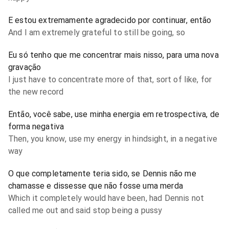
E estou extremamente agradecido por continuar, então
And I am extremely grateful to still be going, so
Eu só tenho que me concentrar mais nisso, para uma nova
gravação
I just have to concentrate more of that, sort of like, for
the new record
Então, você sabe, use minha energia em retrospectiva, de
forma negativa
Then, you know, use my energy in hindsight, in a negative
way
O que completamente teria sido, se Dennis não me
chamasse e dissesse que não fosse uma merda
Which it completely would have been, had Dennis not
called me out and said stop being a pussy