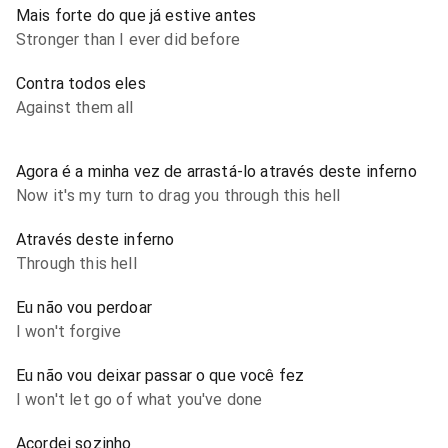
Mais forte do que já estive antes
Stronger than I ever did before
Contra todos eles
Against them all
Agora é a minha vez de arrastá-lo através deste inferno
Now it's my turn to drag you through this hell
Através deste inferno
Through this hell
Eu não vou perdoar
I won't forgive
Eu não vou deixar passar o que você fez
I won't let go of what you've done
Acordei sozinho