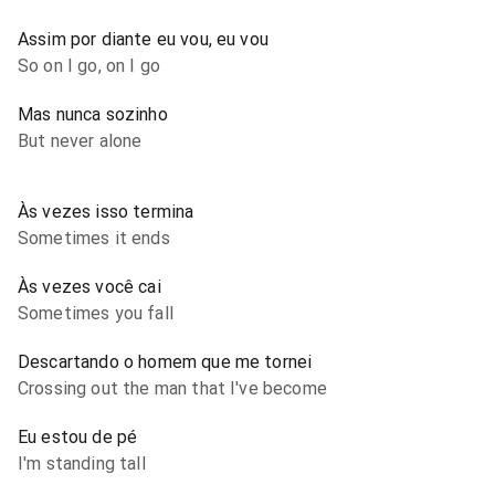
Assim por diante eu vou, eu vou
So on I go, on I go
Mas nunca sozinho
But never alone
Às vezes isso termina
Sometimes it ends
Às vezes você cai
Sometimes you fall
Descartando o homem que me tornei
Crossing out the man that I've become
Eu estou de pé
I'm standing tall