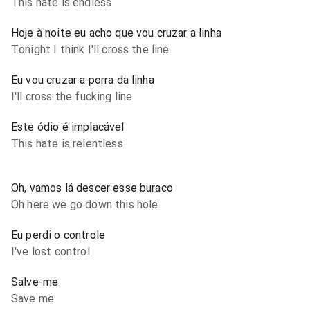
This hate is endless
Hoje à noite eu acho que vou cruzar a linha
Tonight I think I'll cross the line
Eu vou cruzar a porra da linha
I'll cross the fucking line
Este ódio é implacável
This hate is relentless
Oh, vamos lá descer esse buraco
Oh here we go down this hole
Eu perdi o controle
I've lost control
Salve-me
Save me