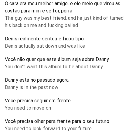
O cara era meu melhor amigo, e ele meio que virou as
costas para mim e se foi, porra
The guy was my best friend, and he just kind of turned
his back on me and fucking bailed
Denis realmente sentou e ficou tipo
Denis actually sat down and was like
Você não quer que este álbum seja sobre Danny
You don't want this album to be about Danny
Danny está no passado agora
Danny is in the past now
Você precisa seguir em frente
You need to move on
Você precisa olhar para frente para o seu futuro
You need to look forward to your future