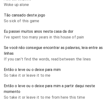
Woke up alone
Tão cansado deste jogo
So sick of this game
Eu passei muitos anos nesta casa da dor
I've spent too many years in this house of pain
Se você não consegue encontrar as palavras, leia entre as
linhas
If you can't find the words, read between the lines
Então o leve ou o deixe para mim
So take it or leave it to me
Então o leve ou o deixe para mim a partir daqui neste
momento
So take it or leave it to me from here this time