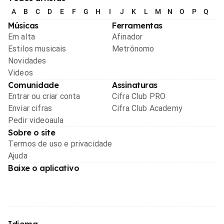
A
B
C
D
E
F
G
H
I
J
K
L
M
N
O
P
Q
R
Músicas
Ferramentas
Em alta
Afinador
Estilos musicais
Metrônomo
Novidades
Videos
Comunidade
Assinaturas
Entrar ou criar conta
Cifra Club PRO
Enviar cifras
Cifra Club Academy
Pedir videoaula
Sobre o site
Termos de uso e privacidade
Ajuda
Baixe o aplicativo
Idioma