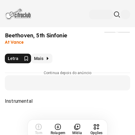
Beethoven, 5th Sinfonie
Mídia
At Vance
Letra
Mais
Continua depois do anúncio
Instrumental
Tom
Rolagem
Mídia
Opções