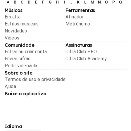
A
B
C
D
E
F
G
H
I
J
K
L
M
N
O
P
Q
R
Músicas
Ferramentas
Em alta
Afinador
Estilos musicais
Metrônomo
Novidades
Videos
Comunidade
Assinaturas
Entrar ou criar conta
Cifra Club PRO
Enviar cifras
Cifra Club Academy
Pedir videoaula
Sobre o site
Termos de uso e privacidade
Ajuda
Baixe o aplicativo
Idioma