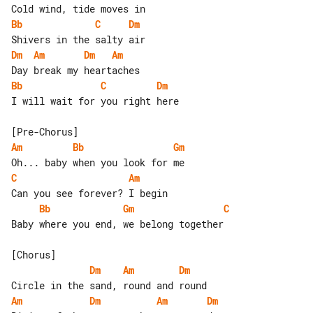
Bb
C
Dm
Dm
Am
Dm
Am
Bb
C
Dm
I will wait for you right here

Am
Bb
Gm
C
Am
Bb
Gm
C
Baby where you end, we belong together

Dm
Am
Dm
Am
Dm
Am
Dm