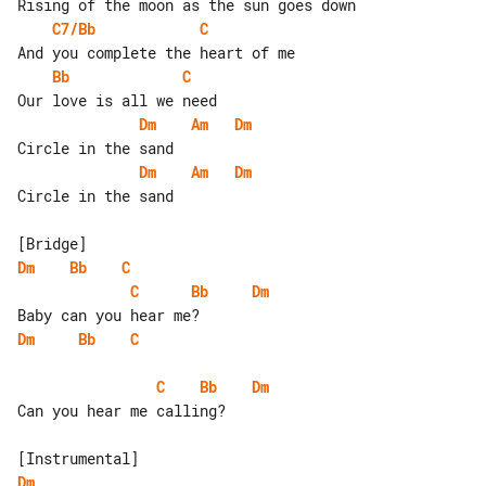
C7/Bb
C
Bb
C
Dm
Am
Dm
Dm
Am
Dm
Circle in the sand

Dm
Bb
C
C
Bb
Dm
Dm
Bb
C
C
Bb
Dm
Can you hear me calling?

Dm