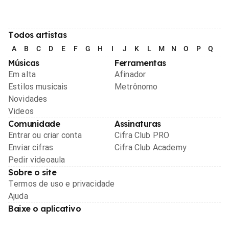
Todos artistas
A
B
C
D
E
F
G
H
I
J
K
L
M
N
O
P
Q
R
Músicas
Ferramentas
Em alta
Afinador
Estilos musicais
Metrônomo
Novidades
Videos
Comunidade
Assinaturas
Entrar ou criar conta
Cifra Club PRO
Enviar cifras
Cifra Club Academy
Pedir videoaula
Sobre o site
Termos de uso e privacidade
Ajuda
Baixe o aplicativo