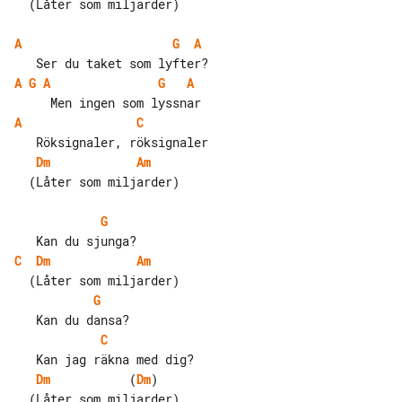
  (Låter som miljarder)

A
G
A
A
G
A
G
A
A
C
Dm
Am
  (Låter som miljarder)

G
C
Dm
Am
G
C
Dm
           (
Dm
)

  (Låter som miljarder)
