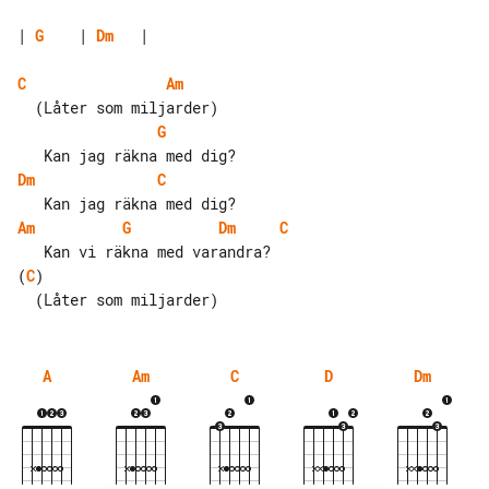
| 
G
    | 
Dm
   |

C
Am
G
Dm
C
Am
G
Dm
C
(
C
)

A
Am
C
D
Dm