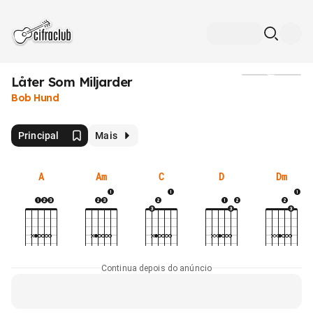
Låter Som Miljarder
Mídia
Bob Hund
Principal
Mais
A
Am
C
D
Dm
Continua depois do anúncio