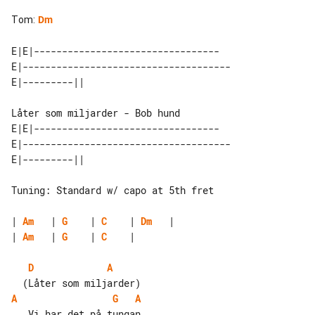
Tom
:
Dm
E|E|---------------------------------

E|-------------------------------------

Låter som miljarder - Bob hund

E|E|---------------------------------

E|-------------------------------------

Tuning: Standard w/ capo at 5th fret

| 
Am
   | 
G
    | 
C
    | 
Dm
| 
Am
   | 
G
    | 
C
    |

D
A
A
G
A