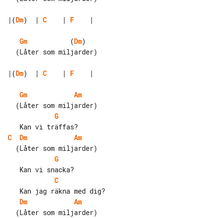
|(
Dm
)  | 
C
    | 
F
    |

Gm
           (
Dm
)

  (Låter som miljarder)

|(
Dm
)  | 
C
    | 
F
    |

Gm
Am
G
C
Dm
Am
G
C
Dm
Am
  (Låter som miljarder)
