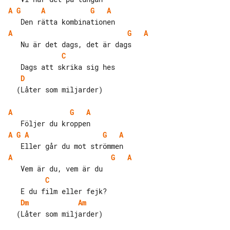
A
G
A
G
A
A
G
A
C
D
  (Låter som miljarder)

A
G
A
A
G
A
G
A
A
G
A
C
Dm
Am
  (Låter som miljarder)
