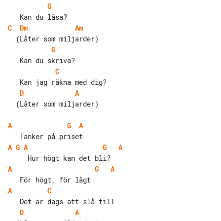
G
C
Dm
Am
G
C
D
A
  (Låter som miljarder)

A
G
A
A
G
A
G
A
A
G
A
A
C
D
A