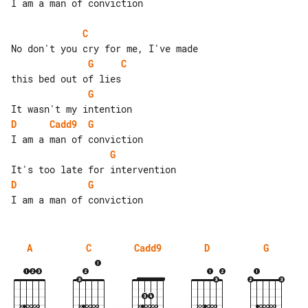
I am a man of conviction

C
G
C
G
D
Cadd9
G
G
D
G
A
C
Cadd9
D
G