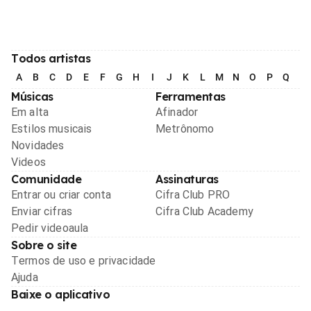
Todos artistas
A
B
C
D
E
F
G
H
I
J
K
L
M
N
O
P
Q
R
Músicas
Ferramentas
Em alta
Afinador
Estilos musicais
Metrônomo
Novidades
Videos
Comunidade
Assinaturas
Entrar ou criar conta
Cifra Club PRO
Enviar cifras
Cifra Club Academy
Pedir videoaula
Sobre o site
Termos de uso e privacidade
Ajuda
Baixe o aplicativo