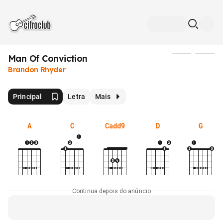
Man Of Conviction
Mídia
Brandon Rhyder
Principal
Letra
Mais
A
C
Cadd9
D
G
Continua depois do anúncio