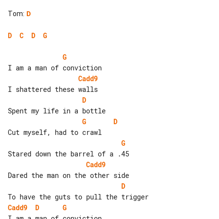
Tom
:
D
D
C
D
G
G
Cadd9
D
G
D
G
Cadd9
D
Cadd9
D
G
I am a man of conviction
