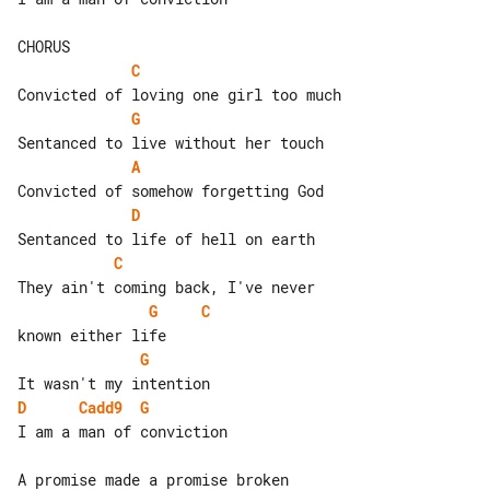
C
G
A
D
C
G
C
G
D
Cadd9
G
I am a man of conviction

A promise made a promise broken
