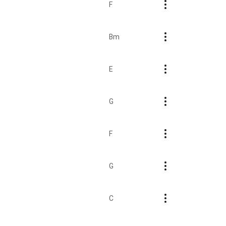
F
Bm
E
G
F
G
C