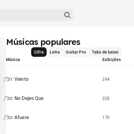
Músicas populares
Cifra
Letra
Guitar Pro
Tabs de baixo
Música
Exibições
Viento
01
244
No Dejes Que
02
228
Afuera
03
170