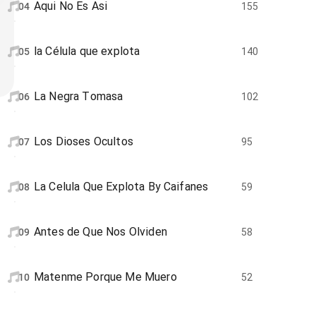
Aqui No Es Asi
04
155
la Célula que explota
05
140
La Negra Tomasa
06
102
Los Dioses Ocultos
07
95
La Celula Que Explota By Caifanes
08
59
Antes de Que Nos Olviden
09
58
Matenme Porque Me Muero
10
52