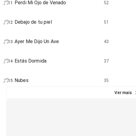
Perdi Mi Ojo de Venado
11
52
Debajo de tu piel
12
51
Ayer Me Dijo Un Ave
13
43
Estás Dormida
14
37
Nubes
15
35
Ver mais