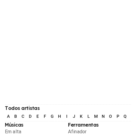
Todos artistas
A
B
C
D
E
F
G
H
I
J
K
L
M
N
O
P
Q
R
Músicas
Ferramentas
Em alta
Afinador