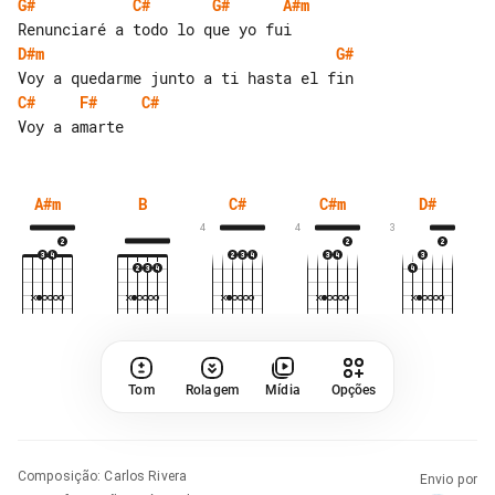
G#
C#
G#
A#m
D#m
G#
C#
F#
C#
A#m
B
C#
C#m
D#
4
4
3
Tom
Rolagem
Mídia
Opções
Composição
:
Carlos Rivera
Envio por