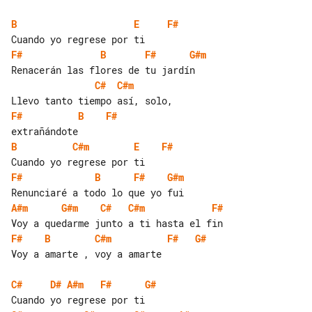
B
E
F#
F#
B
F#
G#m
C#
C#m
F#
B
F#
B
C#m
E
F#
F#
B
F#
G#m
A#m
G#m
C#
C#m
F#
F#
B
C#m
F#
G#
Voy a amarte , voy a amarte

C#
D#
A#m
F#
G#