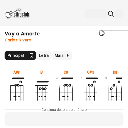
Voy a Amarte
Carlos Rivera
Principal
Letra
Mais
A#m
B
C#
C#m
D#
4
4
3
Continua depois do anúncio