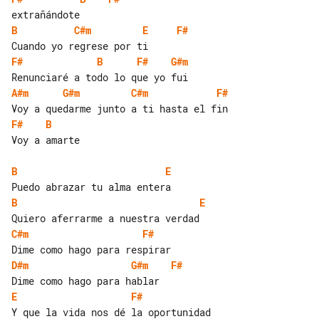
B
C#m
E
F#
F#
B
F#
G#m
A#m
G#m
C#m
F#
F#
B
Voy a amarte

B
E
B
E
C#m
F#
D#m
G#m
F#
E
F#
Y que la vida nos dé la oportunidad
