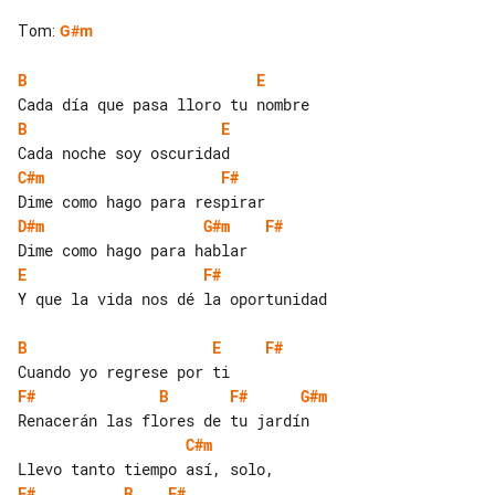
Tom
:
G#m
B
E
B
E
C#m
F#
D#m
G#m
F#
E
F#
Y que la vida nos dé la oportunidad

B
E
F#
F#
B
F#
G#m
C#m
F#
B
F#