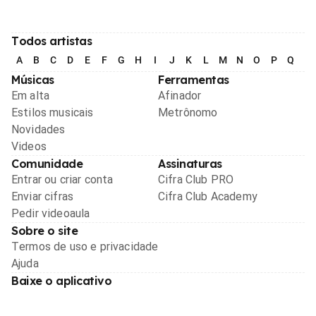
Todos artistas
A
B
C
D
E
F
G
H
I
J
K
L
M
N
O
P
Q
R
Músicas
Ferramentas
Em alta
Afinador
Estilos musicais
Metrônomo
Novidades
Videos
Comunidade
Assinaturas
Entrar ou criar conta
Cifra Club PRO
Enviar cifras
Cifra Club Academy
Pedir videoaula
Sobre o site
Termos de uso e privacidade
Ajuda
Baixe o aplicativo