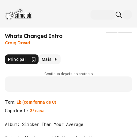
Whats Changed Intro
Mídia
Craig David
Principal
Mais
Continua depois do anúncio
Tom
:
Eb
(com forma de C)
Capotraste
:
3ª casa
Album: Slicker Than Your Average
