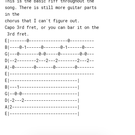
This is the basic riff throughout the 

song. There is still more guitar parts 

chorus that I can't figure out.

Capo 3rd fret, or you can bar it on the

E|-------0----------------0----------

B|----0-1------0-------0-1------0----

G|---0--------0-0-----0--------0-0---

D|--2--------2---2---2--------2---2--

A|-0--------0-------0--------0-------

E|-----------------------------------

E|----------------------------| 

B|---1------------------------| 

G|--0-0-----------------------| 

D|-2---2----------------------| 

A|2---------------------------| 
