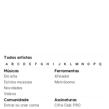
Todos artistas
A
B
C
D
E
F
G
H
I
J
K
L
M
N
O
P
Q
R
Músicas
Ferramentas
Em alta
Afinador
Estilos musicais
Metrônomo
Novidades
Videos
Comunidade
Assinaturas
Entrar ou criar conta
Cifra Club PRO