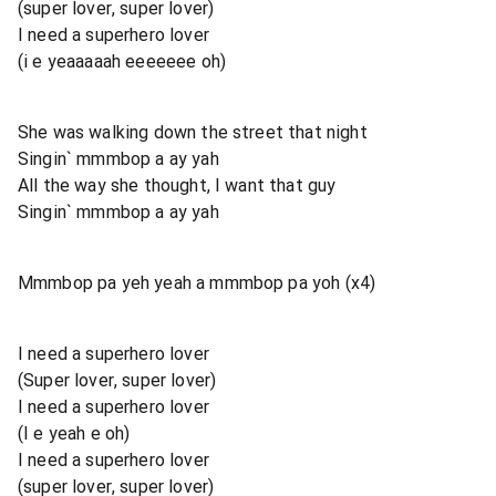
(super lover, super lover)
I need a superhero lover
(i e yeaaaaah eeeeeee oh)
She was walking down the street that night
Singin` mmmbop a ay yah
All the way she thought, I want that guy
Singin` mmmbop a ay yah
Mmmbop pa yeh yeah a mmmbop pa yoh (x4)
I need a superhero lover
(Super lover, super lover)
I need a superhero lover
(I e yeah e oh)
I need a superhero lover
(super lover, super lover)