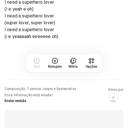
I need a superhero lover
(I e yeah e oh)
I need a superhero lover
(super lover, super lover)
I need a superhero lover
(i e yeaaaaah eeeeeee oh)
Tom
Rolagem
Mídia
Opções
Composição
:
Toennov Jesper e Systematixx
Envio por
Essa informação está errada?
Enviar revisão