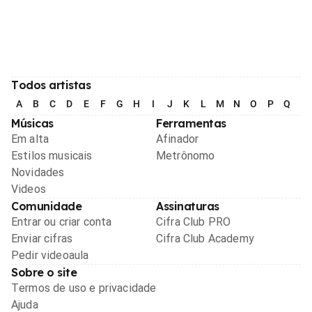
Todos artistas
A
B
C
D
E
F
G
H
I
J
K
L
M
N
O
P
Q
R
Músicas
Ferramentas
Em alta
Afinador
Estilos musicais
Metrônomo
Novidades
Videos
Comunidade
Assinaturas
Entrar ou criar conta
Cifra Club PRO
Enviar cifras
Cifra Club Academy
Pedir videoaula
Sobre o site
Termos de uso e privacidade
Ajuda