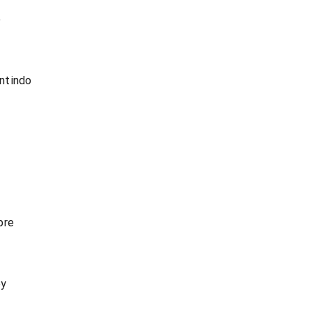
o
ntindo
pre
by