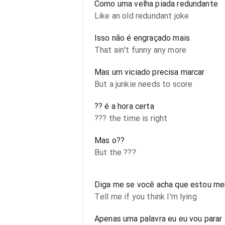
Como uma velha piada redundante
Like an old redundant joke
Isso não é engraçado mais
That ain't funny any more
Mas um viciado precisa marcar
But a junkie needs to score
?? é a hora certa
??? the time is right
Mas o??
But the ???
Diga me se você acha que estou me
Tell me if you think I'm lying
Apenas uma palavra eu eu vou parar