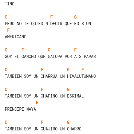
TINO

C
F
G
F
AMERICANO

C
F
G
F
SOY EL GANCHO QUE GALOPA POR A S PAPAS

C
F
G
F
TAMBIEN SOY UN CHARRUA UN HIVALUTUMANO

C
F
G
F
PRINCIPE MAYA

C
F
G