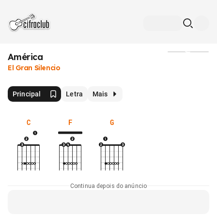
América
Mídia
El Gran Silencio
Principal
Letra
Mais
C
F
G
Continua depois do anúncio