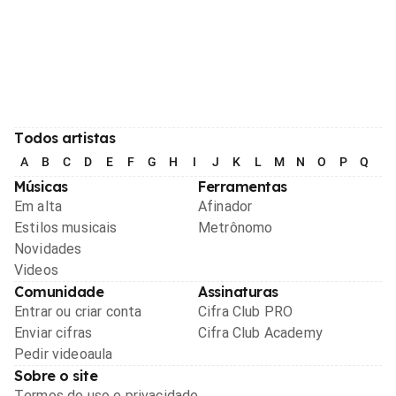
Todos artistas
A
B
C
D
E
F
G
H
I
J
K
L
M
N
O
P
Q
R
Músicas
Ferramentas
Em alta
Afinador
Estilos musicais
Metrônomo
Novidades
Videos
Comunidade
Assinaturas
Entrar ou criar conta
Cifra Club PRO
Enviar cifras
Cifra Club Academy
Pedir videoaula
Sobre o site
Termos de uso e privacidade