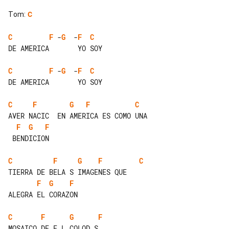
Tom
:
C
C
F
 -
G
  -
F
C
DE AMERICA       YO SOY

C
F
 -
G
  -
F
C
DE AMERICA       YO SOY

C
F
G
F
C
F
G
F
 BENDICION

C
F
G
F
C
F
G
F
ALEGRA EL CORAZON

C
F
G
F
MOSAICO DE E L COLOD S
