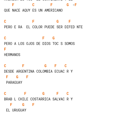
F
C
F
G
  -
F
QUE NACE AQUY ES UN AMERICANO

C
F
G
F
PERO E RA  EL COLOR PUEDE SER DIFED NTE

C
F
G
F
HERMANOS

C
F
G
F
C
F
G
F
 PARAGUAY

C
F
G
F
C
F
G
F
 EL URUGUAY
