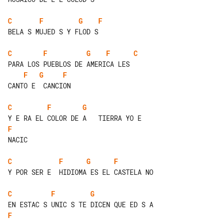
C
F
G
F
BELA S MUJED S Y FLOD S

C
F
G
F
C
F
G
F
CANTO E  CANCION

C
F
G
F
NACIC

C
F
G
F
Y POR SER E  HIDIOMA ES EL CASTELA NO

C
F
G
F