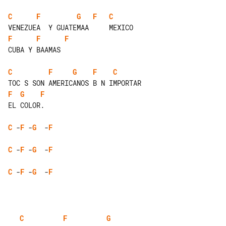
C
F
G
F
C
F
F
F
CUBA Y BAAMAS

C
F
G
F
C
F
G
F
EL COLOR.

C
 -
F
 -
G
  -
F
C
 -
F
 -
G
  -
F
C
 -
F
 -
G
  -
F
C
F
G