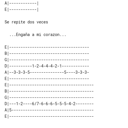
A|------------| 

Se repite dos veces

  ...Engaña a mi corazon...

E|-----------------------------------

B|-----------------------------------

G|-----------------------------------

D|----------1-2-4-4-4-2-1------------

A|--3-3-3-5---------------5----3-3-3-

E|-----------------------------------

E|-------------------------------------

B|-------------------------------------

G|-------------------------------------

D|---1-2----6/7-6-6-6-5-5-5-4-2--------

A|5------------------------------------
