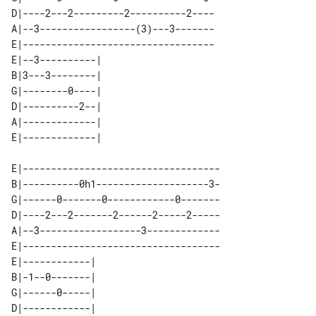
D|----2---2---------2----------2----

A|--3-----------------(3)---3-------

E|----------------------------------

E|--3----------| 

B|3---3--------| 

G|--------0----| 

D|----------2--| 

A|-------------| 

E|-----------------------------------

B|----------0h1--------------------3-

G|------0-------0------------0-------

D|----2---2-------2------2-----2-----

A|--3------------------3-------------

E|-----------------------------------

E|------------| 

B|-1--0-------| 

G|------0-----| 

D|------------| 
