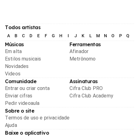
Todos artistas
A
B
C
D
E
F
G
H
I
J
K
L
M
N
O
P
Q
R
Músicas
Ferramentas
Em alta
Afinador
Estilos musicais
Metrônomo
Novidades
Videos
Comunidade
Assinaturas
Entrar ou criar conta
Cifra Club PRO
Enviar cifras
Cifra Club Academy
Pedir videoaula
Sobre o site
Termos de uso e privacidade
Ajuda
Baixe o aplicativo