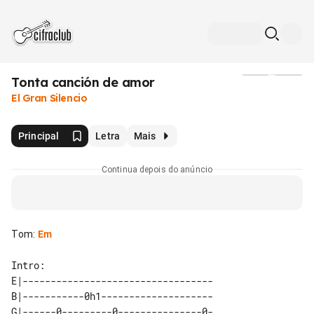
Tonta canción de amor
Mídia
El Gran Silencio
Principal
Letra
Mais
Continua depois do anúncio
Tom
:
Em
E|----------------------------------

B|-----------0h1--------------------

G|------0---------0---------------0-
