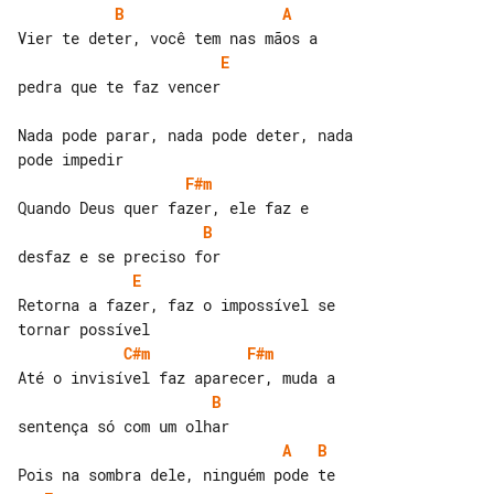
B
A
E
pedra que te faz vencer

Nada pode parar, nada pode deter, nada 

F#m
B
E
Retorna a fazer, faz o impossível se 

C#m
F#m
B
A
B