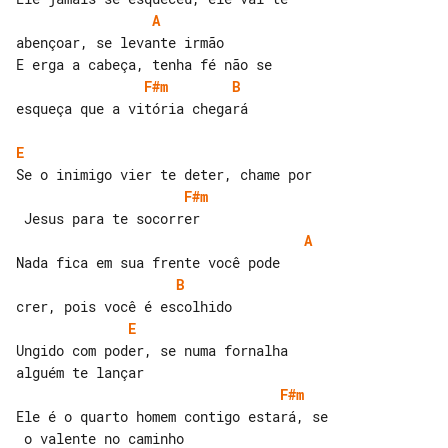
A
abençoar, se levante irmão

F#m
B
esqueça que a vitória chegará

E
F#m
A
B
E
Ungido com poder, se numa fornalha 

F#m
Ele é o quarto homem contigo estará, se
