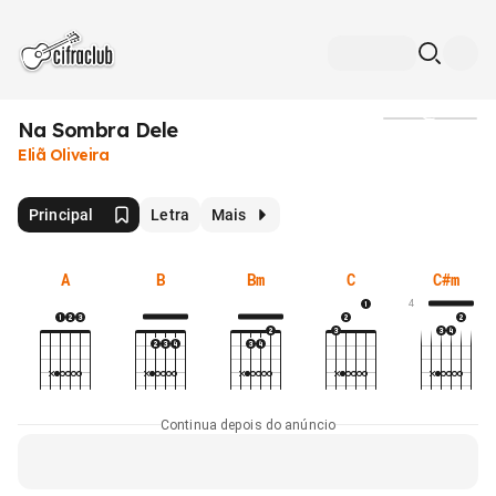
Na Sombra Dele
Mídia
Eliã Oliveira
Principal
Letra
Mais
A
B
Bm
C
C#m
4
Continua depois do anúncio