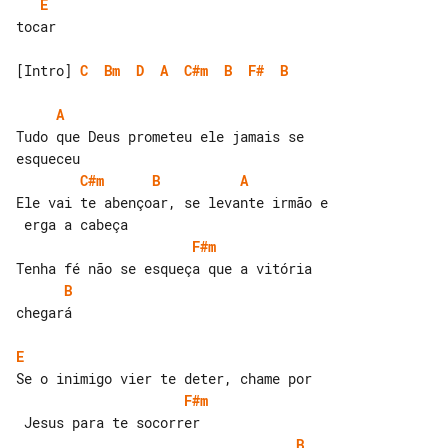
E
tocar

[Intro] 
C
Bm
D
A
C#m
B
F#
B
A
Tudo que Deus prometeu ele jamais se 

C#m
B
A
Ele vai te abençoar, se levante irmão e

F#m
B
chegará

E
F#m
B