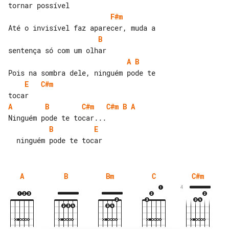
F#m
B
A
B
E
C#m
A
B
C#m
C#m
B
A
B
E
A
B
Bm
C
C#m
4