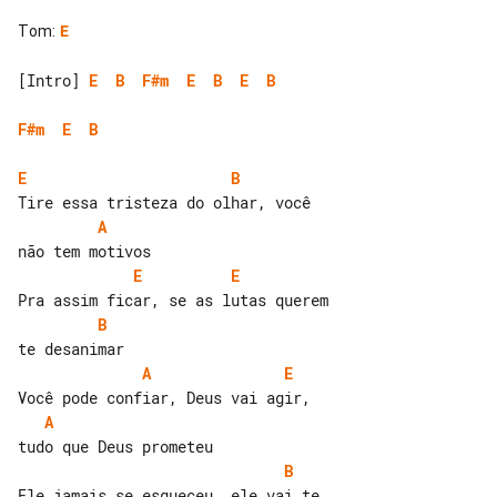
Tom
:
E
[Intro] 
E
B
F#m
E
B
E
B
F#m
E
B
E
B
A
E
E
B
A
E
A
B