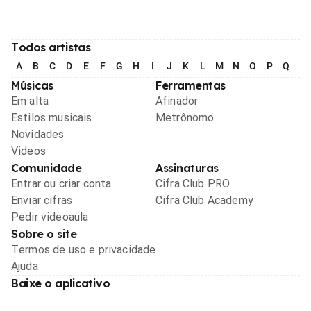
Todos artistas
A
B
C
D
E
F
G
H
I
J
K
L
M
N
O
P
Q
R
Músicas
Ferramentas
Em alta
Afinador
Estilos musicais
Metrônomo
Novidades
Videos
Comunidade
Assinaturas
Entrar ou criar conta
Cifra Club PRO
Enviar cifras
Cifra Club Academy
Pedir videoaula
Sobre o site
Termos de uso e privacidade
Ajuda
Baixe o aplicativo